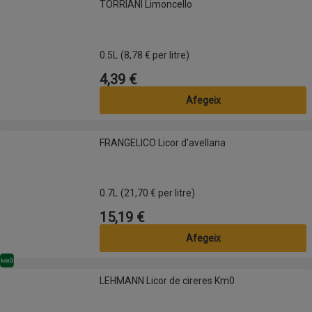
TORRIANI Limoncello
0.5L
(8,78 € per litre)
4,39 €
Preu
Afegeix
FRANGELICO Licor d'avellana
FRANGELICO Licor d'avellana
0.7L
(21,70 € per litre)
15,19 €
Preu
Afegeix
Km0
LEHMANN Licor de cireres Km0
LEHMANN Licor de cireres Km0