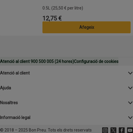
0.5L
(25,50 € per litre)
12,75 €
Preu
Afegeix
Atenció al client 900 500 005 (24 hores)
Configuració de cookies
Atenció al client
Ajuda
Nosaltres
Informació legal
©
2018 – 2025 Bon Preu. Tots els drets reservats
Instagram
(s'obre en un
X
(s'obre 
Facebo
(s'o
Yo