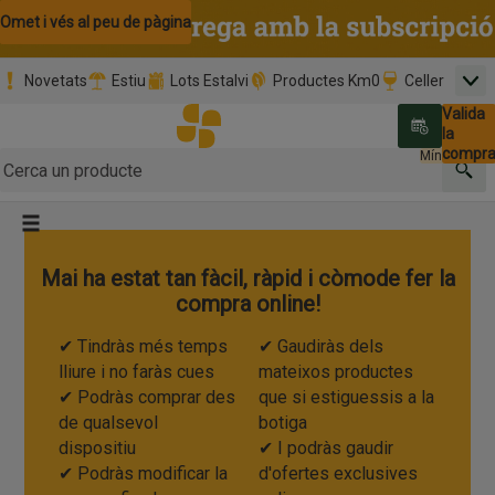
Omet i vés al contingut
Omet i vés a la cerca
Omet i vés al peu de pàgina
Novetats
Estiu
Lots Estalvi
Productes Km0
Celler
Men
Pàgina inicial
Valida
Nombre 
0,00 €
Promoció clients nous
la
Tria data
compr
Mínim: 35,0
Cerc
Botó del menú principal
Mai ha estat tan fàcil, ràpid i còmode fer la
compra online!
✔ Tindràs més temps
✔ Gaudiràs dels
lliure i no faràs cues
mateixos productes
✔ Podràs comprar des
que si estiguessis a la
de qualsevol
botiga
dispositiu
✔ I podràs gaudir
✔ Podràs modificar la
d'ofertes exclusives