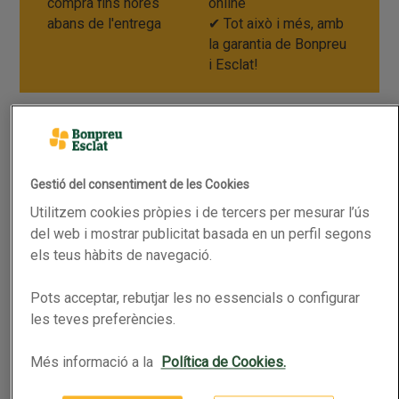
compra fins hores
online
abans de l'entrega
✔ Tot això i més, amb
la garantia de Bonpreu
i Esclat!
Com fer la compra online?
Gestió del consentiment de les Cookies
Utilitzem cookies pròpies i de tercers per mesurar l’ús
del web i mostrar publicitat basada en un perfil segons
els teus hàbits de navegació.
Tria el dia,
Escull els
Recull la
Tens
Pots acceptar, rebutjar les no essencials o configurar
l'hora i el
productes
teva compra
dubtes?
les teves preferències.
mètode
que vols
o te la
Contacta'ns!
d'entrega
comprar
portem a
Més informació a la
Política de Cookies.
Estem a la
casa
Consulta les
Accedeix a
teva