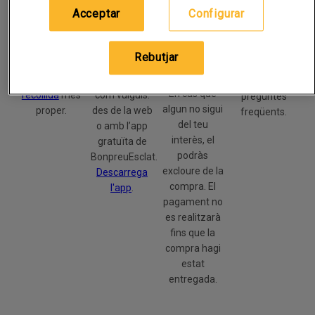
Durant la
localitats on
més de
disposició les
Acceptar
Configurar
recollida o
tenim
11.000
24 hores els
l’entrega,
disponible el
productes de
365 dies de
podràs
servei a
totes les
l'any. Fes clic
Rebutjar
revisar tots
domicili
i/o el
seccions i fes
aquí
per
els productes.
punt de
la compra
veure les
En cas que
recollida
més
com vulguis:
preguntes
algun no sigui
proper.
des de la web
freqüents.
del teu
o amb l’app
interès, el
gratuïta de
podràs
BonpreuEsclat.
excloure de la
Descarrega
compra. El
l'app
.
pagament no
es realitzarà
fins que la
compra hagi
estat
entregada.