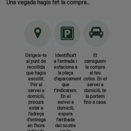
Una vegada hagis fet la compra...
Dirigeix-te
Identifica’t
Et
al punt de
a l’entrada i
carreguem
recollida
estaciona a
la compra
que hagis
la plaça
al teu
escollit.
d'aparcament
cotxe. En el
Per al
que
servei a
servei a
t’indicarem.
domicili, te
domicili,
En el
la portem
procura
servei a
fins a casa.
estar a
domicili,
l'adreça
espera
d'entrega
l'arribada
en l'hora
del nostre