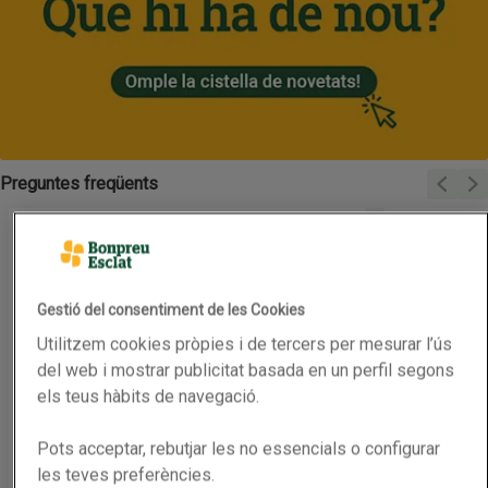
Preguntes freqüents
Visual
Vi
Fes clic aquí per consultar els codis postal on servim a domicili.
Fes clic aquí p
Gestió del consentiment de les Cookies
Utilitzem cookies pròpies i de tercers per mesurar l’ús
del web i mostrar publicitat basada en un perfil segons
els teus hàbits de navegació.
Pots acceptar, rebutjar les no essencials o configurar
les teves preferències.