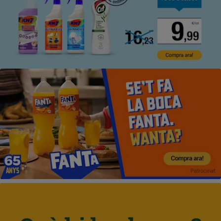
Se't fa la boca Fanta. Wanta? Compra ara!
Omple la cistella de novetats!