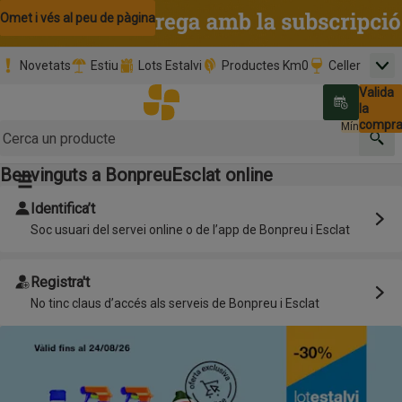
Omet i vés al contingut
Omet i vés a la cerca
Omet i vés al peu de pàgina
Novetats
Estiu
Lots Estalvi
Productes Km0
Celler
Men
Pàgina inicial
Valida
Nombre 
0,00 €
Promoció clients nous
la
Tria data
compr
Mínim: 35,0
Cerc
Benvinguts a BonpreuEsclat online
Botó del menú principal
Identifica’t
Soc usuari del servei online o de l’app de Bonpreu i Esclat
Registra't
No tinc claus d’accés als serveis de Bonpreu i Esclat