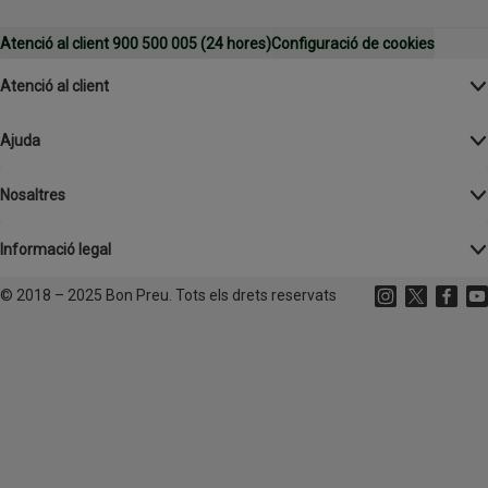
Atenció al client 900 500 005 (24 hores)
Configuració de cookies
Atenció al client
Ajuda
Nosaltres
Informació legal
©
2018 – 2025 Bon Preu. Tots els drets reservats
Instagram
(s'obre en un
X
(s'obre 
Facebo
(s'o
Yo