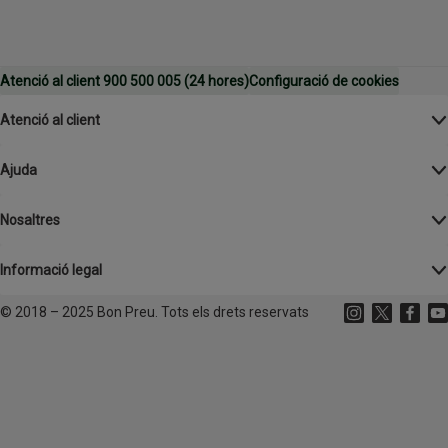
Atenció al client 900 500 005 (24 hores)
Configuració de cookies
Atenció al client
Ajuda
Nosaltres
Informació legal
©
2018 – 2025 Bon Preu. Tots els drets reservats
Instagram
(s'obre en un
X
(s'obre 
Facebo
(s'o
Yo