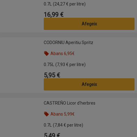
0.7L
(24,27 € per litre)
16,99 €
Preu
Afegeix
CODORNIU Aperitiu Spritz
CODORNIU Aperitiu Spritz
Abans 6,95€
Nom de l’oferta: Abans 6,95€, , fes clic per visual
0.75L
(7,93 € per litre)
5,95 €
Preu
Afegeix
CASTREÑO Licor d'herbres
CASTREÑO Licor d'herbres
Abans 5,99€
Nom de l’oferta: Abans 5,99€, , fes clic per visual
0.7L
(7,84 € per litre)
5,49 €
Preu