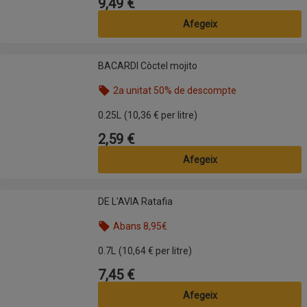
9,49 €
Preu
Afegeix
BACARDI Còctel mojito
BACARDI Còctel mojito
2a unitat 50% de descompte
Nom de l’oferta: 2a unitat 50% de descompte, , fes
0.25L
(10,36 € per litre)
2,59 €
Preu
Afegeix
DE L'AVIA Ratafia
DE L'AVIA Ratafia
Abans 8,95€
Nom de l’oferta: Abans 8,95€, , fes clic per visual
0.7L
(10,64 € per litre)
7,45 €
Preu
Afegeix