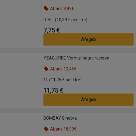
Abans 8,99€
Nom de l’oferta: Abans 8,99€, , fes clic per visual
0.75L
(10,33 € per litre)
7,75 €
Preu
Afegeix
YZAGUIRRE Vermut negre reserva
YZAGUIRRE Vermut negre reserva
Abans 12,45€
Nom de l’oferta: Abans 12,45€, , fes clic per visua
1L
(11,75 € per litre)
11,75 €
Preu
Afegeix
BOMBAY Ginebra
BOMBAY Ginebra
Abans 18,99€
Nom de l’oferta: Abans 18,99€, , fes clic per visua