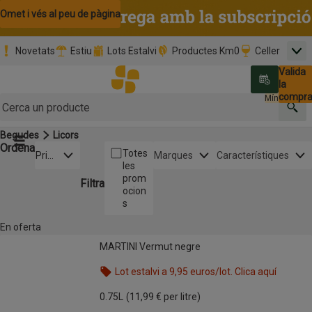
Omet i vés al contingut
Omet i vés a la cerca
Omet i vés al peu de pàgina
Novetats
Estiu
Lots Estalvi
Productes Km0
Celler
Men
Pàgina inicial
Valida
Nombre 
0,00 €
Promoció clients nous
la
Tria data
compr
Mínim: 35,0
Cerc
Begudes
Licors
Botó del menú principal
Ordena
Obre-ho per veure una llista de les opcions d'ordenació
Totes
Prim
Marques
Característiques
les
er
prom
els
Filtra
ocion
pref
s
erits
En oferta
Llista de productes
MARTINI Vermut negre
MARTINI Vermut negre
Lot estalvi a 9,95 euros/lot. Clica aquí
Nom de l’oferta: Lot estalvi a 9,95 euros/lot. Clica
0.75L
(11,99 € per litre)