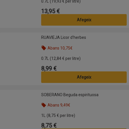
0.7L
(19,93 € per litre)
13,95 €
Preu
Afegeix
RUAVIEJA Licor d'herbes
RUAVIEJA Licor d'herbes
Abans 10,75€
Nom de l’oferta: Abans 10,75€, , fes clic per visua
0.7L
(12,84 € per litre)
8,99 €
Preu
Afegeix
SOBERANO Beguda espirituosa
SOBERANO Beguda espirituosa
Abans 9,49€
Nom de l’oferta: Abans 9,49€, , fes clic per visual
1L
(8,75 € per litre)
8,75 €
Preu