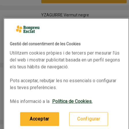
YZAGUIRRE Vermut negre
YZAGUIRRE Vermut negre
Abans 8,59€
Nom de l’oferta: Abans 8,59€, , fes clic per visual
1L
(7,95 € per litre)
Gestió del consentiment de les Cookies
7,95 €
Preu
Utilitzem cookies pròpies i de tercers per mesurar l’ús
Afegeix
del web i mostrar publicitat basada en un perfil segons
els teus hàbits de navegació.
ESPINALER Vermut negre
ESPINALER Vermut negre
Pots acceptar, rebutjar les no essencials o configurar
Abans 5,99€
les teves preferències.
Nom de l’oferta: Abans 5,99€, , fes clic per visual
0.75L
(6,12 € per litre)
Més informació a la
Política de Cookies.
4,59 €
Preu
Afegeix
Acceptar
Configurar
TANQUERAY Gintònic Flor de Sevilla