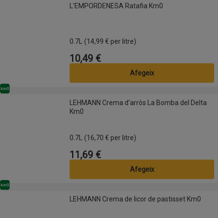
L'EMPORDENESA Ratafia Km0
L'EMPORDENESA Ratafia Km0
0.7L
(14,99 € per litre)
10,49 €
Preu
Afegeix
Km0
LEHMANN Crema d'arròs La Bomba del Delta Km0
LEHMANN Crema d'arròs La Bomba del Delta
Km0
0.7L
(16,70 € per litre)
11,69 €
Preu
Afegeix
Km0
LEHMANN Crema de licor de pastisset Km0
LEHMANN Crema de licor de pastisset Km0