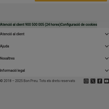
Atenció al client 900 500 005 (24 hores)
Configuració de cookies
Atenció al client
Ajuda
Nosaltres
Informació legal
©
2018 – 2025 Bon Preu. Tots els drets reservats
Instagram
(s'obre en un
X
(s'obre 
Facebo
(s'o
Yo