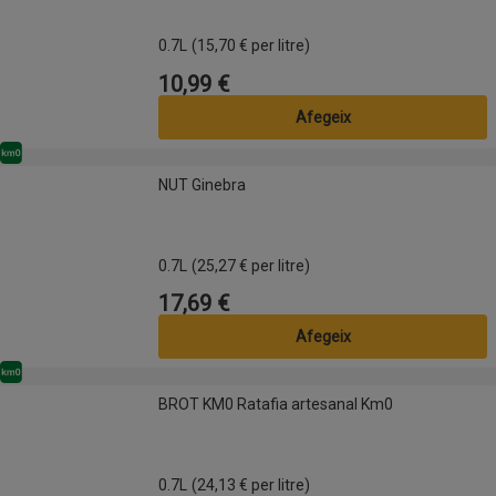
0.7L
(15,70 € per litre)
10,99 €
Preu
Afegeix
Km0
NUT Ginebra
NUT Ginebra
0.7L
(25,27 € per litre)
17,69 €
Preu
Afegeix
Km0
BROT KM0 Ratafia artesanal Km0
BROT KM0 Ratafia artesanal Km0
0.7L
(24,13 € per litre)