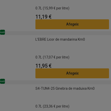
0.7L
(15,99 € per litre)
11,19 €
Preu
Afegeix
Km0
L'EBRE Licor de mandarina Km0
L'EBRE Licor de mandarina Km0
0.7L
(17,07 € per litre)
11,95 €
Preu
Afegeix
Km0
S4-TUN4-25 Ginebra de maduixa Km0
S4-TUN4-25 Ginebra de maduixa Km0
0.7L
(23,36 € per litre)