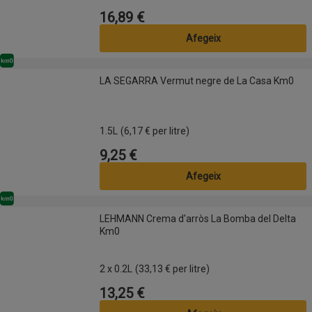
16,89 €
Preu
Afegeix
Km0
LA SEGARRA Vermut negre de La Casa Km0
LA SEGARRA Vermut negre de La Casa Km0
1.5L
(6,17 € per litre)
9,25 €
Preu
Afegeix
Km0
LEHMANN Crema d'arròs La Bomba del Delta Km0
LEHMANN Crema d'arròs La Bomba del Delta
Km0
2 x 0.2L
(33,13 € per litre)
13,25 €
Preu