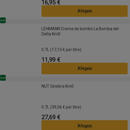
16,95 €
Preu
Afegeix
Km0
LEHMANN Crema de bombó La Bomba del Delta Km0
LEHMANN Crema de bombó La Bomba del
Delta Km0
0.7L
(17,13 € per litre)
11,99 €
Preu
Afegeix
Km0
NUT Ginebra Km0
NUT Ginebra Km0
0.7L
(39,56 € per litre)
27,69 €
Preu
Afegeix