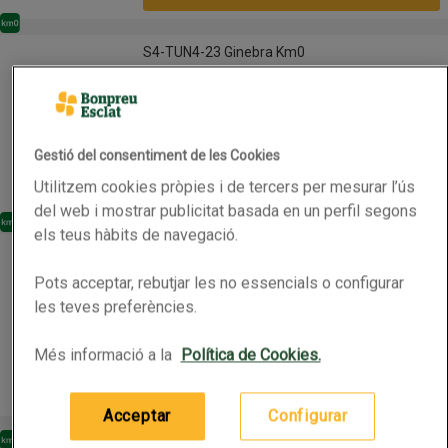
Km0
S4-TUN4-23 Ginebra Km0
S4-TUN4-23 Ginebra Km0
Abans 18,99€
Nom de l’oferta: Abans 18,99€, , fes clic per visua
0.7L
(24,27 € per litre)
Gestió del consentiment de les Cookies
16,99 €
Preu
Utilitzem cookies pròpies i de tercers per mesurar l’ús
Afegeix
del web i mostrar publicitat basada en un perfil segons
Km0
els teus hàbits de navegació.
NUT Ginebra Gin Poma Km0
NUT Ginebra Gin Poma Km0
Pots acceptar, rebutjar les no essencials o configurar
Abans 19,95€
Nom de l’oferta: Abans 19,95€, , fes clic per visua
les teves preferències.
0.7L
(25,64 € per litre)
Més informació a la
Política de Cookies.
17,95 €
Preu
Afegeix
Acceptar
Configurar
Altres