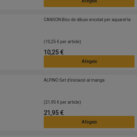
Afegeix
CANSON Bloc de dibuix encolat per aquarel·la
CANSON Bloc de dibuix encolat per aquarel·la
(10,25 € per article)
10,25 €
Preu
Afegeix
ALPINO Set d'iniciació al manga
ALPINO Set d'iniciació al manga
(21,95 € per article)
21,95 €
Preu
Afegeix