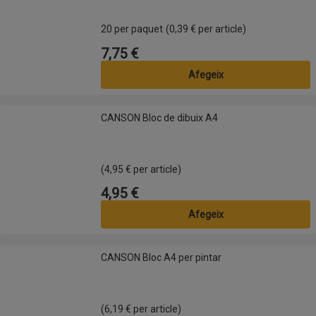
20 per paquet
(0,39 € per article)
7,75 €
Preu
Afegeix
CANSON Bloc de dibuix A4
CANSON Bloc de dibuix A4
(4,95 € per article)
4,95 €
Preu
Afegeix
CANSON Bloc A4 per pintar
CANSON Bloc A4 per pintar
(6,19 € per article)