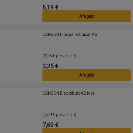
6,19 €
Preu
Afegeix
CANSON Bloc per dibuixar A5
CANSON Bloc per dibuixar A5
(3,25 € per article)
3,25 €
Preu
Afegeix
CANSON Bloc dibuix A2 Kids
CANSON Bloc dibuix A2 Kids
(7,69 € per article)
7,69 €
Preu