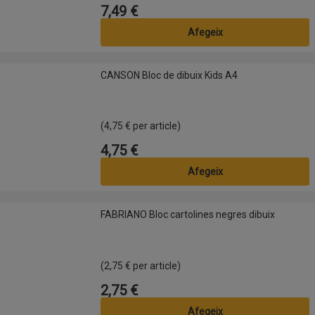
7,49 €
Preu
Afegeix
CANSON Bloc de dibuix Kids A4
CANSON Bloc de dibuix Kids A4
(4,75 € per article)
4,75 €
Preu
Afegeix
FABRIANO Bloc cartolines negres dibuix
FABRIANO Bloc cartolines negres dibuix
(2,75 € per article)
2,75 €
Preu
Afegeix