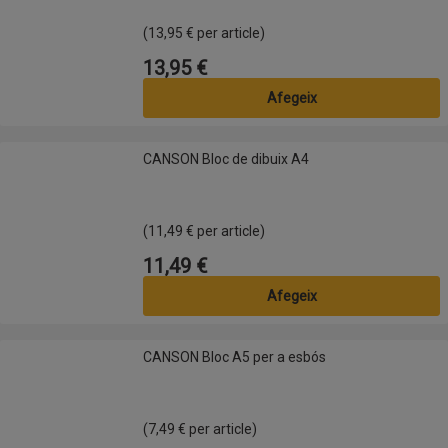
(13,95 € per article)
13,95 €
Preu
Afegeix
CANSON Bloc de dibuix A4
CANSON Bloc de dibuix A4
(11,49 € per article)
11,49 €
Preu
Afegeix
CANSON Bloc A5 per a esbós
CANSON Bloc A5 per a esbós
(7,49 € per article)