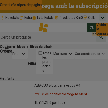
Omet i vés al contingut
Omet i vés a la cerca
Omet i vés al peu de pàgina
Novetats
Estiu
Lots Estalvi
Productes Km0
Celler
Men
Pàgina inicial
Valida
Nombre 
0,00 €
Promoció clients nous
la
Tria data
compr
Mínim: 35,0
Cerc
Quaderns i blocs
Blocs de dibuix
Botó del menú principal
Ordena
Obre-ho per veure una llista de les opcions d'ordenació
Totes
Prim
Marques
Característiques
les
er
prom
els
Filtra
ocion
pref
s
erits
En oferta
Llista de productes
ABACUS Blocs per a esbós A4
ABACUS Blocs per a esbós A4
5% de bonificació targeta client
Nom de l’oferta: 5% de bonificació targeta client, ,
1L
(11,25 € per litre)