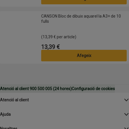
CANSON Bloc de dibuix aquarel·la A3+ de 10 fulls
CANSON Bloc de dibuix aquarel·la A3+ de 10
fulls
(13,39 € per article)
13,39 €
Preu
Afegeix
Atenció al client 900 500 005 (24 hores)
Configuració de cookies
Atenció al client
Ajuda
Nosaltres