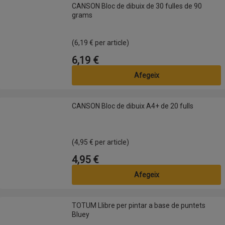
CANSON Bloc de dibuix de 30 fulles de 90 grams
CANSON Bloc de dibuix de 30 fulles de 90
grams
(6,19 € per article)
6,19 €
Preu
Afegeix
CANSON Bloc de dibuix A4+ de 20 fulls
CANSON Bloc de dibuix A4+ de 20 fulls
(4,95 € per article)
4,95 €
Preu
Afegeix
TOTUM Llibre per pintar a base de puntets Bluey
TOTUM Llibre per pintar a base de puntets
Bluey