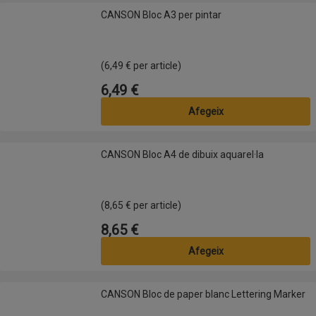
CANSON Bloc A3 per pintar
CANSON Bloc A3 per pintar
(6,49 € per article)
6,49 €
Preu
Afegeix
CANSON Bloc A4 de dibuix aquarel·la
CANSON Bloc A4 de dibuix aquarel·la
(8,65 € per article)
8,65 €
Preu
Afegeix
CANSON Bloc de paper blanc Lettering Marker
CANSON Bloc de paper blanc Lettering Marker