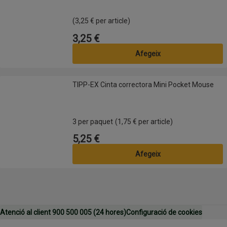
(3,25 € per article)
3,25 €
Preu
Afegeix
TIPP-EX Cinta correctora Mini Pocket Mouse
TIPP-EX Cinta correctora Mini Pocket Mouse
3 per paquet
(1,75 € per article)
5,25 €
Preu
Afegeix
Atenció al client 900 500 005 (24 hores)
Configuració de cookies