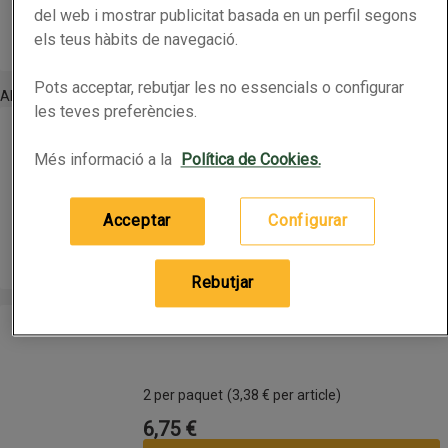
2,49 €
Preu
del web i mostrar publicitat basada en un perfil segons
els teus hàbits de navegació.
Afegeix
Pots acceptar, rebutjar les no essencials o configurar
Altres
les teves preferències.
TIPP-EX Cinta correctora Micro Tape Twist
TIPP-EX Cinta correctora Micro Tape Twist
Més informació a la
Política de Cookies.
3 per paquet
(1,83 € per article)
Acceptar
Configurar
5,49 €
Preu
Afegeix
Rebutjar
TIPP-EX Cinta correctora
TIPP-EX Cinta correctora
2 per paquet
(3,38 € per article)
6,75 €
Preu