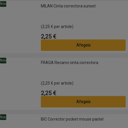
MILAN Cinta correctora sunset
Nou
MILAN Cinta correctora sunset
(2,25 € per article)
2,25 €
Preu
Afegeix
FRAGA Recanvi cinta correctora
Nou
FRAGA Recanvi cinta correctora
(2,25 € per article)
2,25 €
Preu
Afegeix
BIC Corrector pocket mouse pastel
Nou
BIC Corrector pocket mouse pastel