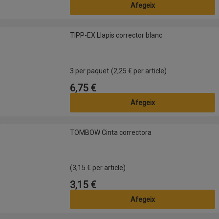
Afegeix
TIPP-EX Llapis corrector blanc
TIPP-EX Llapis corrector blanc
3 per paquet
(2,25 € per article)
6,75 €
Preu
Afegeix
TOMBOW Cinta correctora
TOMBOW Cinta correctora
(3,15 € per article)
3,15 €
Preu
Afegeix