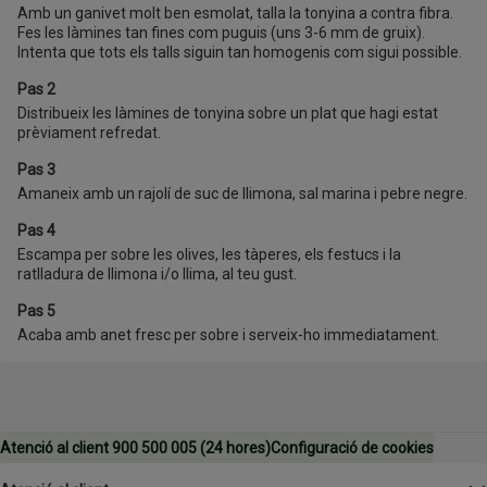
Amb un ganivet molt ben esmolat, talla la tonyina a contra fibra.
Fes les làmines tan fines com puguis (uns 3-6 mm de gruix).
Intenta que tots els talls siguin tan homogenis com sigui possible.
Pas 2
Distribueix les làmines de tonyina sobre un plat que hagi estat
prèviament refredat.
Pas 3
Amaneix amb un rajolí de suc de llimona, sal marina i pebre negre.
Pas 4
Escampa per sobre les olives, les tàperes, els festucs i la
ratlladura de llimona i/o llima, al teu gust.
Pas 5
Acaba amb anet fresc per sobre i serveix-ho immediatament.
Atenció al client 900 500 005 (24 hores)
Configuració de cookies