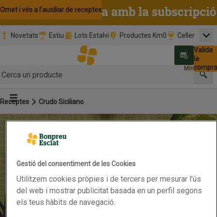
Omet i vés al contingut
Omet i vés a la cerca
Omet i vés al peu de pàgina
Omet i vés a l’auxiliar de receptes
Novetats
Estiu
Lots Estalvi
Productes Km0
Celler
Men
Pàgina inicial
Valida
Nombre 
0,00 €
Promoció clients nous
la
Tria data
compr
Mínim: 35,0
Cerc
Botó del menú principal
Receptes
Crudo Siciliano
Gestió del consentiment de les Cookies
Utilitzem cookies pròpies i de tercers per mesurar l’ús
del web i mostrar publicitat basada en un perfil segons
els teus hàbits de navegació.