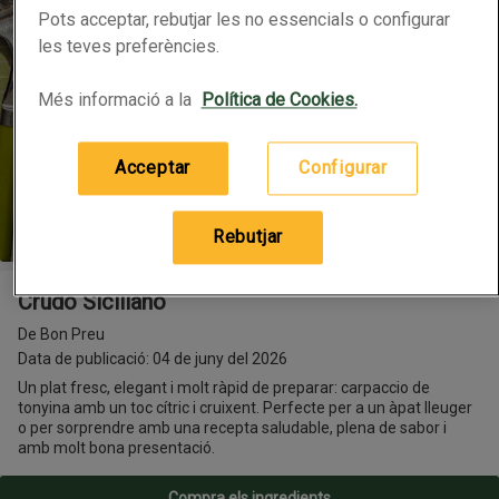
Pots acceptar, rebutjar les no essencials o configurar
les teves preferències.
Més informació a la
Política de Cookies.
Acceptar
Configurar
Rebutjar
Crudo Siciliano
Crudo Siciliano
De Bon Preu
Data de publicació: 04 de juny del 2026
Un plat fresc, elegant i molt ràpid de preparar: carpaccio de
tonyina amb un toc cítric i cruixent. Perfecte per a un àpat lleuger
o per sorprendre amb una recepta saludable, plena de sabor i
amb molt bona presentació.
Compra els ingredients