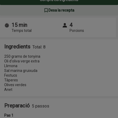
Desa la recepta
15 min
4
Temps i porcions
Temps total
Porcions
Ingredients
Total: 8
250 grams de tonyina
Oli d'oliva verge extra
Llimona
Sal marina gruixuda
Festucs
Tàperes
Olives verdes
Anet
Preparació
5 passos
Pas 1