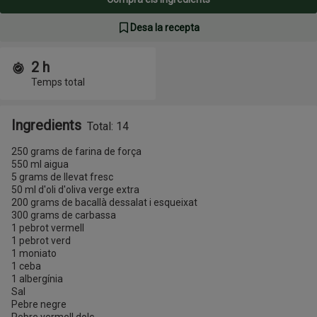
Desa la recepta
2 h
Temps i porcions
Temps total
Ingredients
Total: 14
250 grams de farina de força
550 ml aigua
5 grams de llevat fresc
50 ml d'oli d'oliva verge extra
200 grams de bacallà dessalat i esqueixat
300 grams de carbassa
1 pebrot vermell
1 pebrot verd
1 moniato
1 ceba
1 albergínia
Sal
Pebre negre
Pebre vermell dolç