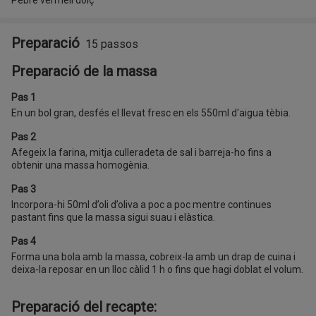
Preparació
15 passos
Preparació de la massa
Pas 1
En un bol gran, desfés el llevat fresc en els 550ml d'aigua tèbia.
Pas 2
Afegeix la farina, mitja culleradeta de sal i barreja-ho fins a
obtenir una massa homogènia.
Pas 3
Incorpora-hi 50ml d’oli d’oliva a poc a poc mentre continues
pastant fins que la massa sigui suau i elàstica.
Pas 4
Forma una bola amb la massa, cobreix-la amb un drap de cuina i
deixa-la reposar en un lloc càlid 1 h o fins que hagi doblat el volum.
Preparació del recapte: