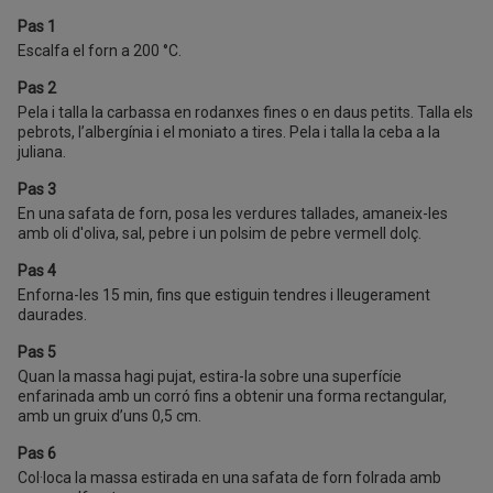
Pas 1
Escalfa el forn a 200 °C.
Pas 2
Pela i talla la carbassa en rodanxes fines o en daus petits. Talla els
pebrots, l’albergínia i el moniato a tires. Pela i talla la ceba a la
juliana.
Pas 3
En una safata de forn, posa les verdures tallades, amaneix-les
amb oli d'oliva, sal, pebre i un polsim de pebre vermell dolç.
Pas 4
Enforna-les 15 min, fins que estiguin tendres i lleugerament
daurades.
Pas 5
Quan la massa hagi pujat, estira-la sobre una superfície
enfarinada amb un corró fins a obtenir una forma rectangular,
amb un gruix d’uns 0,5 cm.
Pas 6
Col·loca la massa estirada en una safata de forn folrada amb