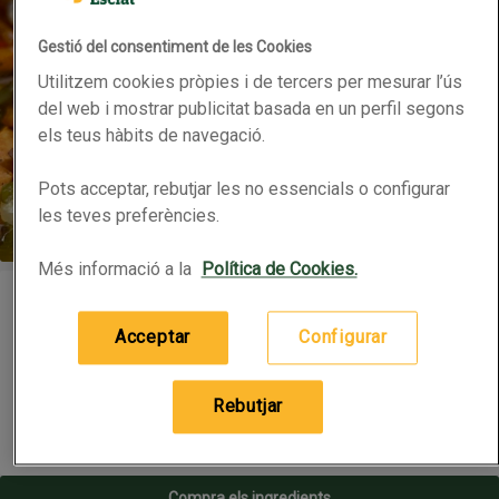
Gestió del consentiment de les Cookies
Utilitzem cookies pròpies i de tercers per mesurar l’ús
del web i mostrar publicitat basada en un perfil segons
els teus hàbits de navegació.
Pots acceptar, rebutjar les no essencials o configurar
les teves preferències.
Més informació a la
Política de Cookies.
Coca de recapte amb carbassa i bacallà
Coca de recapte amb carbassa i bacallà
De Bon Preu
Acceptar
Configurar
Data de publicació: 03 d’octubre del 2025
Una coca que celebra la tardor amb tot el seu sabor! La dolçor de
Rebutjar
la carbassa es fon amb el gust intens del bacallà sobre una base
cruixent i saborosa. És una recepta que combina tradició i
creativitat, perfecta per sorprendre en un sopar informal o gaudir-
la en una trobada entre amics.
Compra els ingredients