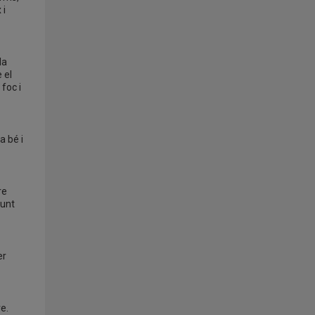
 i
la
 el
 foc i
a bé i
re
junt
er
e.