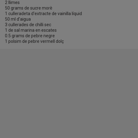
2 llimes
50 grams de sucre morè
1 culleradeta d'extracte de vainilla líquid
50 ml d'aigua
3 cullerades de chilli sec
1 de sal marina en escates
0.5 grams de pebre negre
1 polsim de pebre vermell dolç