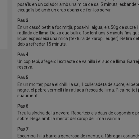
posa'ls en un colador amb una mica de sal 5 minuts, esbandeix
eixuga'ls bé amb un drap abans de fer-los servir.
Pas 3
En un cassó petit a foc mitjà, posa-hi l'aigua, els 50g de sucre i 
ratllada de llima. Deixa que bulli a foc lent uns 5 minuts fins que
líquid espesseixi una mica (textura de xarop lleuger). Retira del
deixa refredar 15 minuts.
Pas 4
Un cop tebi, afegeix l'extracte de vainilla i el suc de llima. Barrej
reserva.
Pas 5
En un morter, posa el chilli, la sal, 1 culleradeta de sucre, el peb
negre, el pebre vermell i la ratllada fresca de llima. Pica-ho tot 
suaument.
Pas 6
Treu la síndria de la nevera. Reparteix els daus de cogombre p
sobre. Rega amb la meitat del xarop de llima i vainilla.
Pas 7
Escampa-hi la barreja generosa de menta, alfàbrega i coriandr