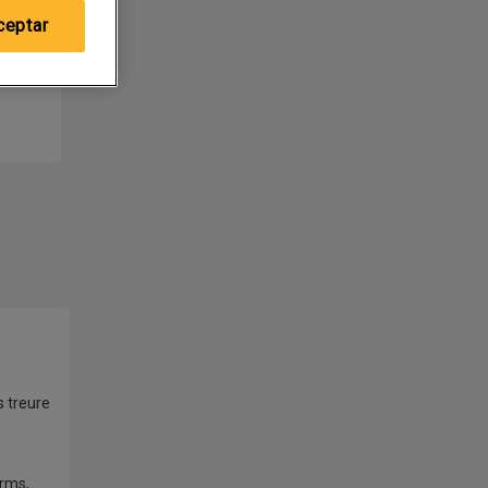
ceptar
s treure
erms,