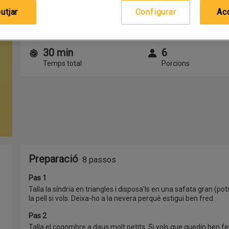
utjar
Configurar
Ac
Desa la recepta
30 min
6
Temps i porcions
Temps total
Porcions
Preparació
8 passos
Pas 1
Talla la síndria en triangles i disposa'ls en una safata gran (pot
la pell si vols. Deixa-ho a la nevera perquè estigui ben fred.
Pas 2
Talla el cogombre a daus molt petits. Si vols que quedin ben f