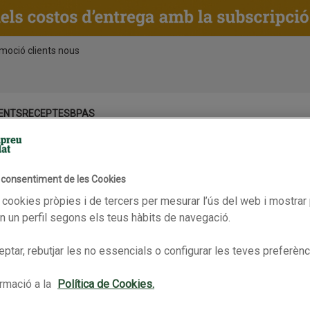
moció clients nous
ENTS
RECEPTES
BPAS
Amanida de síndria taronja WOM
l consentiment de les Cookies
Amanida de síndria taronja WOM
 cookies pròpies i de tercers per mesurar l’ús del web i mostrar 
De Bon Preu
 un perfil segons els teus hàbits de navegació.
Data de publicació: 09 de juny del 2026
Una amanida fresca i sorprenent de síndria taronja, ideal per a l
ptar, rebutjar les no essencials o configurar les teves preferènc
Combina la dolçor sucosa de la fruita amb la frescor del cogom
les herbes aromàtiques, tot amanit amb un lleuger xarop de lli
vainilla que aporta un toc cítric i perfumat.
rmació a la
Política de Cookies.
Compra els ingredients