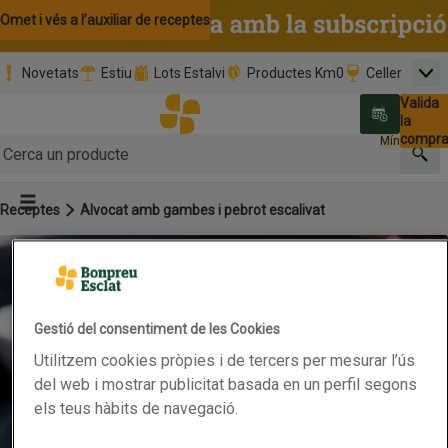
Omet i vés al contingut
Omet i vés a la cerca
Omet i vés al peu de pàgina
Omet i vés a l’auxiliar de receptes
Novetats
Estiu
Lots Estalvi
Productes Km0
Celler
Men
Pàgina inicial
Valida
Nombre 
0,00 €
Promoció clients nous
la
Tria data
compr
Mínim: 35,0
Cerc
Botó del menú principal
Receptes
Alvocat amb gambes i pebrot escalivat
Gestió del consentiment de les Cookies
Utilitzem cookies pròpies i de tercers per mesurar l’ús
del web i mostrar publicitat basada en un perfil segons
els teus hàbits de navegació.