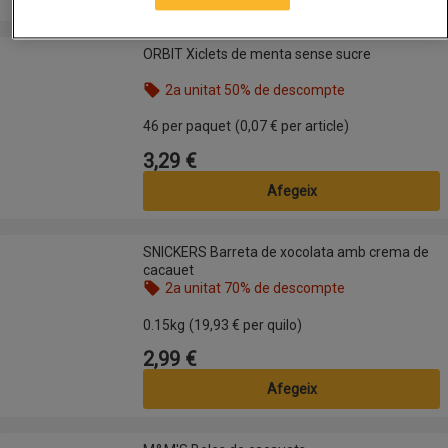
ORBIT Xiclets de menta sense sucre
ORBIT Xiclets de menta sense sucre
2a unitat 50% de descompte
Nom de l’oferta: 2a unitat 50% de descompte, , fes
46 per paquet
(0,07 € per article)
3,29 €
Preu
Afegeix
SNICKERS Barreta de xocolata amb crema de cacauet
SNICKERS Barreta de xocolata amb crema de
cacauet
2a unitat 70% de descompte
Nom de l’oferta: 2a unitat 70% de descompte, , fes
0.15kg
(19,93 € per quilo)
2,99 €
Preu
Afegeix
M&M'S Boles de cacauets