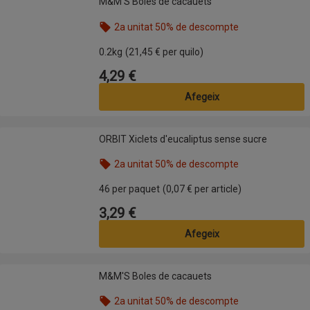
M&M'S Boles de cacauets
2a unitat 50% de descompte
Nom de l’oferta: 2a unitat 50% de descompte, , fes
0.2kg
(21,45 € per quilo)
4,29 €
Preu
Afegeix
ORBIT Xiclets d'eucaliptus sense sucre
ORBIT Xiclets d'eucaliptus sense sucre
2a unitat 50% de descompte
Nom de l’oferta: 2a unitat 50% de descompte, , fes
46 per paquet
(0,07 € per article)
3,29 €
Preu
Afegeix
M&M'S Boles de cacauets
M&M'S Boles de cacauets
2a unitat 50% de descompte