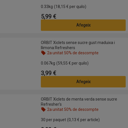
Nom de l’oferta: 2a unitat 50% de descompte, , fes
0.33kg
(18,15 € per quilo)
5,99 €
Preu
Afegeix
ORBIT Xiclets sense sucre gust maduixa i llimona Refreshers
ORBIT Xiclets sense sucre gust maduixa i
llimona Refreshers
2a unitat 50% de descompte
Nom de l’oferta: 2a unitat 50% de descompte, , fes
0.067kg
(59,55 € per quilo)
3,99 €
Preu
Afegeix
ORBIT Xiclets de menta verda sense sucre Refresher's
ORBIT Xiclets de menta verda sense sucre
Refresher's
2a unitat 50% de descompte
Nom de l’oferta: 2a unitat 50% de descompte, , fes
30 per paquet
(0,13 € per article)