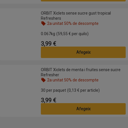
ORBIT Xiclets sense sucre gust tropical Refreshers
ORBIT Xiclets sense sucre gust tropical
Refreshers
2a unitat 50% de descompte
Nom de l’oferta: 2a unitat 50% de descompte, , fes
0.067kg
(59,55 € per quilo)
3,99 €
Preu
Afegeix
ORBIT Xiclets de menta i fruites sense sucre Refresher
ORBIT Xiclets de menta i fruites sense sucre
Refresher
2a unitat 50% de descompte
Nom de l’oferta: 2a unitat 50% de descompte, , fes
30 per paquet
(0,13 € per article)
3,99 €
Preu
Afegeix