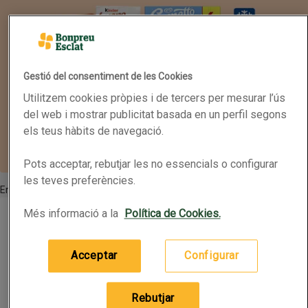
Gestió del consentiment de les Cookies
Utilitzem cookies pròpies i de tercers per mesurar l’ús
del web i mostrar publicitat basada en un perfil segons
els teus hàbits de navegació.
Pots acceptar, rebutjar les no essencials o configurar
les teves preferències.
En oferta
ORBIT Xiclets d'herba bona sense sucre
ORBIT Xiclets d'herba bona sense sucre
Més informació a la
Política de Cookies.
2a unitat 50% de descompte
Nom de l’oferta: 2a unitat 50% de descompte, , fes
Acceptar
Configurar
46 per paquet
(0,07 € per article)
3,29 €
Preu
Rebutjar
Afegeix