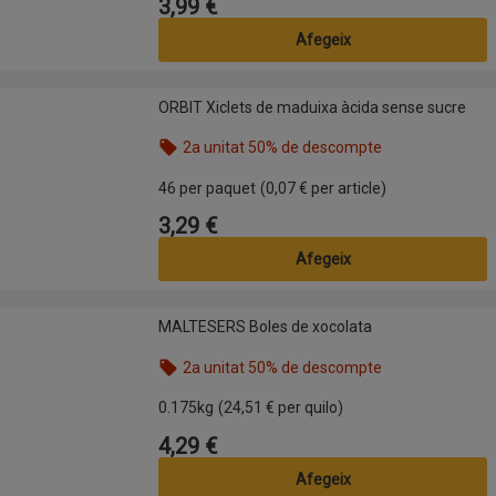
3,99 €
Preu
Afegeix
ORBIT Xiclets de maduixa àcida sense sucre
ORBIT Xiclets de maduixa àcida sense sucre
2a unitat 50% de descompte
Nom de l’oferta: 2a unitat 50% de descompte, , fes
46 per paquet
(0,07 € per article)
3,29 €
Preu
Afegeix
MALTESERS Boles de xocolata
MALTESERS Boles de xocolata
2a unitat 50% de descompte
Nom de l’oferta: 2a unitat 50% de descompte, , fes
0.175kg
(24,51 € per quilo)
4,29 €
Preu
Afegeix