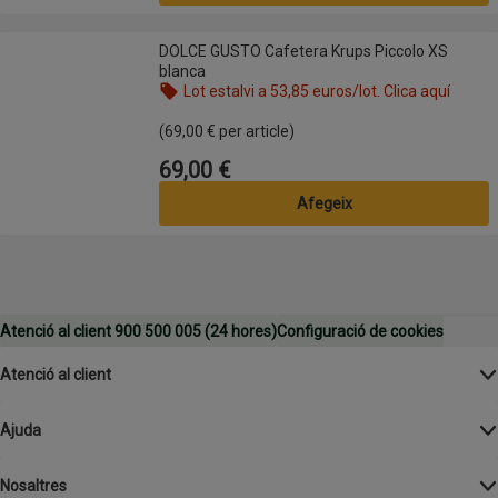
DOLCE GUSTO Cafetera Krups Piccolo XS blanca
DOLCE GUSTO Cafetera Krups Piccolo XS
blanca
Lot estalvi a 53,85 euros/lot. Clica aquí
Nom de l’oferta: Lot estalvi a 53,85 euros/lot. Clic
(69,00 € per article)
69,00 €
Preu
Afegeix
Atenció al client 900 500 005 (24 hores)
Configuració de cookies
Atenció al client
Ajuda
Nosaltres