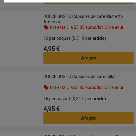
DOLCE GUSTO Càpsules de cafè Ristretto Ardenza
DOLCE GUSTO Càpsules de cafè Ristretto
Ardenza
Lot estalvi a 53,85 euros/lot. Clica aquí
Nom de l’oferta: Lot estalvi a 53,85 euros/lot. Clic
16 per paquet
(0,31 € per article)
4,95 €
Preu
Afegeix
DOLCE GUSTO Càpsules de cafè tallat
DOLCE GUSTO Càpsules de cafè tallat
Lot estalvi a 53,85 euros/lot. Clica aquí
Nom de l’oferta: Lot estalvi a 53,85 euros/lot. Clic
16 per paquet
(0,31 € per article)
4,95 €
Preu
Afegeix
DOLCE GUSTO Càpsules de cafè amb llet