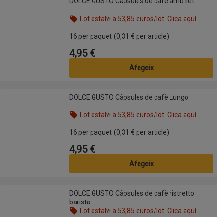
DOLCE GUSTO Càpsules de cafè amb llet
Lot estalvi a 53,85 euros/lot. Clica aquí
Nom de l’oferta: Lot estalvi a 53,85 euros/lot. Clic
16 per paquet
(0,31 € per article)
4,95 €
Preu
Afegeix
DOLCE GUSTO Càpsules de cafè Lungo
DOLCE GUSTO Càpsules de cafè Lungo
Lot estalvi a 53,85 euros/lot. Clica aquí
Nom de l’oferta: Lot estalvi a 53,85 euros/lot. Clic
16 per paquet
(0,31 € per article)
4,95 €
Preu
Afegeix
DOLCE GUSTO Càpsules de cafè ristretto barista
DOLCE GUSTO Càpsules de cafè ristretto
barista
Lot estalvi a 53,85 euros/lot. Clica aquí