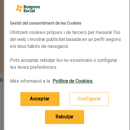
Gestió del consentiment de les Cookies
Utilitzem cookies pròpies i de tercers per mesurar l’ús
del web i mostrar publicitat basada en un perfil segons
els teus hàbits de navegació.
Pots acceptar, rebutjar les no essencials o configurar
les teves preferències.
En oferta
Més informació a la
Política de Cookies.
DOLCE GUSTO Càpsules de cafè Espresso Intens
DOLCE GUSTO Càpsules de cafè Espresso
Intens
Acceptar
Configurar
Lot estalvi a 53,85 euros/lot. Clica aquí
Nom de l’oferta: Lot estalvi a 53,85 euros/lot. Clic
16 per paquet
(0,31 € per article)
Rebutjar
4,95 €
Preu
Afegeix