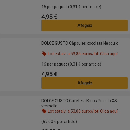
Nom de l’oferta: Lot estalvi a 53,85 euros/lot. Clic
16 per paquet
(0,31 € per article)
4,95 €
Preu
Afegeix
DOLCE GUSTO Càpsules xocolata Nesquik
DOLCE GUSTO Càpsules xocolata Nesquik
Lot estalvi a 53,85 euros/lot. Clica aquí
Nom de l’oferta: Lot estalvi a 53,85 euros/lot. Clic
16 per paquet
(0,31 € per article)
4,95 €
Preu
Afegeix
DOLCE GUSTO Cafetera Krups Piccolo XS vermella
DOLCE GUSTO Cafetera Krups Piccolo XS
vermella
Lot estalvi a 53,85 euros/lot. Clica aquí
Nom de l’oferta: Lot estalvi a 53,85 euros/lot. Clic
(69,00 € per article)