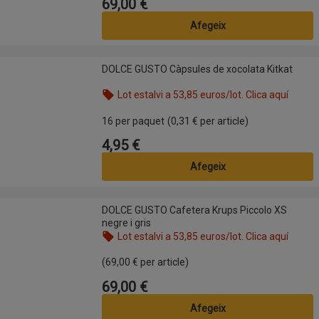
69,00 €
Preu
Afegeix
DOLCE GUSTO Càpsules de xocolata Kitkat
DOLCE GUSTO Càpsules de xocolata Kitkat
Lot estalvi a 53,85 euros/lot. Clica aquí
Nom de l’oferta: Lot estalvi a 53,85 euros/lot. Clic
16 per paquet
(0,31 € per article)
4,95 €
Preu
Afegeix
DOLCE GUSTO Cafetera Krups Piccolo XS negre i gris
DOLCE GUSTO Cafetera Krups Piccolo XS
negre i gris
Lot estalvi a 53,85 euros/lot. Clica aquí
Nom de l’oferta: Lot estalvi a 53,85 euros/lot. Clic
(69,00 € per article)
69,00 €
Preu
Afegeix