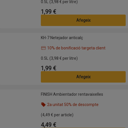
0.5L
(3,98 € per litre)
1,99 €
Preu
Afegeix
KH-7 Netejador anticalç
KH-7 Netejador anticalç
10% de bonificació targeta client
Nom de l’oferta: 10% de bonificació targeta client,
0.5L
(3,98 € per litre)
1,99 €
Preu
Afegeix
FINISH Ambientador rentavaixelles
FINISH Ambientador rentavaixelles
2a unitat 50% de descompte
Nom de l’oferta: 2a unitat 50% de descompte, , fes
(4,49 € per article)
4,49 €
Preu