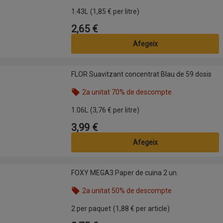
Nom de l’oferta: 2a unitat 50% de descompte, , fes
1.43L
(1,85 € per litre)
2,65 €
Preu
Afegeix
FLOR Suavitzant concentrat Blau de 59 dosis
FLOR Suavitzant concentrat Blau de 59 dosis
2a unitat 70% de descompte
Nom de l’oferta: 2a unitat 70% de descompte, , fes
1.06L
(3,76 € per litre)
3,99 €
Preu
Afegeix
FOXY MEGA3 Paper de cuina 2 un.
FOXY MEGA3 Paper de cuina 2 un.
2a unitat 50% de descompte
Nom de l’oferta: 2a unitat 50% de descompte, , fes
2 per paquet
(1,88 € per article)