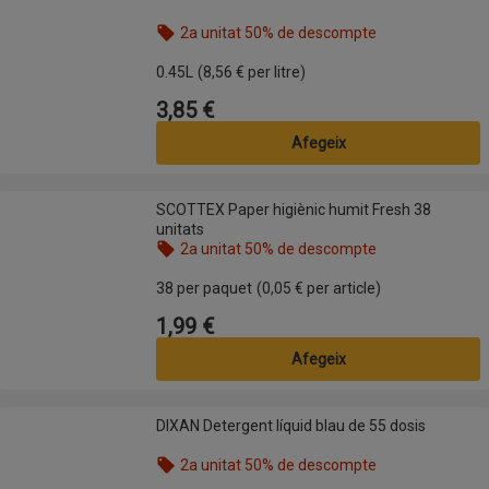
2a unitat 50% de descompte
Nom de l’oferta: 2a unitat 50% de descompte, , fes
0.45L
(8,56 € per litre)
3,85 €
Preu
Afegeix
SCOTTEX Paper higiènic humit Fresh 38 unitats
SCOTTEX Paper higiènic humit Fresh 38
unitats
2a unitat 50% de descompte
Nom de l’oferta: 2a unitat 50% de descompte, , fes
38 per paquet
(0,05 € per article)
1,99 €
Preu
Afegeix
DIXAN Detergent líquid blau de 55 dosis
DIXAN Detergent líquid blau de 55 dosis
2a unitat 50% de descompte
Nom de l’oferta: 2a unitat 50% de descompte, , fes