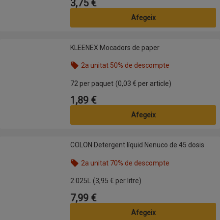
3,75 €
Preu
Afegeix
KLEENEX Mocadors de paper
KLEENEX Mocadors de paper
2a unitat 50% de descompte
Nom de l’oferta: 2a unitat 50% de descompte, , fes
72 per paquet
(0,03 € per article)
1,89 €
Preu
Afegeix
COLON Detergent líquid Nenuco de 45 dosis
COLON Detergent líquid Nenuco de 45 dosis
2a unitat 70% de descompte
Nom de l’oferta: 2a unitat 70% de descompte, , fes
2.025L
(3,95 € per litre)
7,99 €
Preu
Afegeix