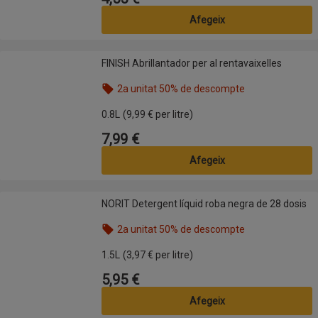
Afegeix
FINISH Abrillantador per al rentavaixelles
FINISH Abrillantador per al rentavaixelles
2a unitat 50% de descompte
Nom de l’oferta: 2a unitat 50% de descompte, , fes
0.8L
(9,99 € per litre)
7,99 €
Preu
Afegeix
NORIT Detergent líquid roba negra de 28 dosis
NORIT Detergent líquid roba negra de 28 dosis
2a unitat 50% de descompte
Nom de l’oferta: 2a unitat 50% de descompte, , fes
1.5L
(3,97 € per litre)
5,95 €
Preu
Afegeix