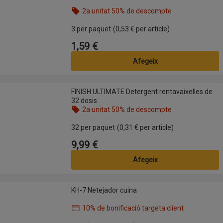
2a unitat 50% de descompte
Nom de l’oferta: 2a unitat 50% de descompte, , fes
3 per paquet
(0,53 € per article)
1,59 €
Preu
Afegeix
FINISH ULTIMATE Detergent rentavaixelles de 32 dosis
FINISH ULTIMATE Detergent rentavaixelles de
32 dosis
2a unitat 50% de descompte
Nom de l’oferta: 2a unitat 50% de descompte, , fes
32 per paquet
(0,31 € per article)
9,99 €
Preu
Afegeix
KH-7 Netejador cuina
KH-7 Netejador cuina
10% de bonificació targeta client
Nom de l’oferta: 10% de bonificació targeta client,