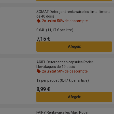
SOMAT Detergent rentavaixelles llima-llimona de 40 dosis
SOMAT Detergent rentavaixelles llima-llimona
de 40 dosis
2a unitat 50% de descompte
Nom de l’oferta: 2a unitat 50% de descompte, , fes
0.64L
(11,17 € per litre)
7,15 €
Preu
Afegeix
ARIEL Detergent en càpsules Poder Llevataques de 19 dosis
ARIEL Detergent en càpsules Poder
Llevataques de 19 dosis
2a unitat 50% de descompte
Nom de l’oferta: 2a unitat 50% de descompte, , fes
19 per paquet
(0,47 € per article)
8,99 €
Preu
Afegeix
FAIRY Rentavaixelles Maxi Poder
FAIRY Rentavaixelles Maxi Poder