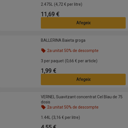
2.475L
(4,72 € per litre)
11,69 €
Preu
Afegeix
BALLERINA Baieta groga
BALLERINA Baieta groga
2a unitat 50% de descompte
Nom de l’oferta: 2a unitat 50% de descompte, , fes
3 per paquet
(0,66 € per article)
1,99 €
Preu
Afegeix
VERNEL Suavitzant concentrat Cel Blau de 75 dosis
VERNEL Suavitzant concentrat Cel Blau de 75
dosis
2a unitat 50% de descompte
Nom de l’oferta: 2a unitat 50% de descompte, , fes
1.44L
(3,16 € per litre)
4,55 €
Preu