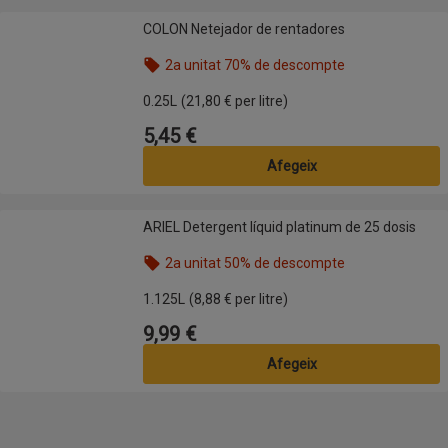
COLON Netejador de rentadores
COLON Netejador de rentadores
2a unitat 70% de descompte
Nom de l’oferta: 2a unitat 70% de descompte, , fes
0.25L
(21,80 € per litre)
5,45 €
Preu
Afegeix
ARIEL Detergent líquid platinum de 25 dosis
ARIEL Detergent líquid platinum de 25 dosis
2a unitat 50% de descompte
Nom de l’oferta: 2a unitat 50% de descompte, , fes
1.125L
(8,88 € per litre)
9,99 €
Preu
Afegeix