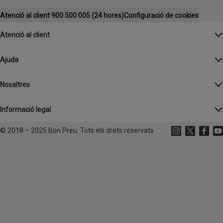
Atenció al client 900 500 005 (24 hores)
Configuració de cookies
Atenció al client
Ajuda
Nosaltres
Informació legal
©
2018 – 2025 Bon Preu. Tots els drets reservats
Instagram
(s'obre en un
X
(s'obre 
Facebo
(s'o
Yo