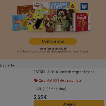
En oferta
ESTRELLA Lleixiu amb detergent llimona
ESTRELLA Lleixiu amb detergent llimona
2a unitat 50% de descompte
Nom de l’oferta: 2a unitat 50% de descompte, , fes
1.43L
(1,85 € per litre)
2,65 €
Preu
Afegeix