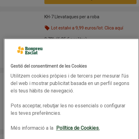
KH-7 Llevataques per a roba
KH-7 Llevataques per a roba
Lot estalvi a 9,99 euros/lot. Clica aquí
Nom de l’oferta: Lot estalvi a 9,99 euros/lot. Clica
0.78L
(6,35 € per litre)
4,95 €
Preu
Afegeix
Gestió del consentiment de les Cookies
Utilitzem cookies pròpies i de tercers per mesurar l’ús
KH-7 Desgreixador
KH-7 Desgreixador
del web i mostrar publicitat basada en un perfil segons
Lot estalvi a 9,99 euros/lot. Clica aquí
els teus hàbits de navegació.
Nom de l’oferta: Lot estalvi a 9,99 euros/lot. Clica
0.78L
(4,74 € per litre)
Pots acceptar, rebutjar les no essencials o configurar
3,70 €
Preu
les teves preferències.
Afegeix
Més informació a la
Política de Cookies.
CIF Netejador en crema multiusos