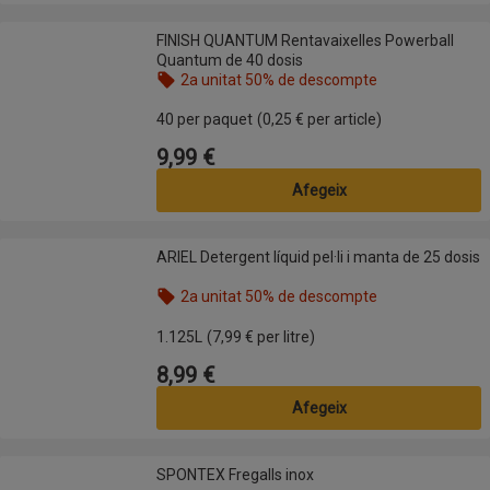
FINISH QUANTUM Rentavaixelles Powerball Quantum de 40 dosis
FINISH QUANTUM Rentavaixelles Powerball
Quantum de 40 dosis
2a unitat 50% de descompte
Nom de l’oferta: 2a unitat 50% de descompte, , fes
40 per paquet
(0,25 € per article)
9,99 €
Preu
Afegeix
ARIEL Detergent líquid pel·li i manta de 25 dosis
ARIEL Detergent líquid pel·li i manta de 25 dosis
2a unitat 50% de descompte
Nom de l’oferta: 2a unitat 50% de descompte, , fes
1.125L
(7,99 € per litre)
8,99 €
Preu
Afegeix
SPONTEX Fregalls inox
SPONTEX Fregalls inox