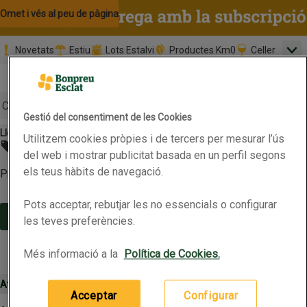
Omet i vés al contingut
Omet i vés a la cerca
Omet i vés al peu de pàgina
Novetats
Estiu
Lots Estalvi
Productes Km0
Celler
Men
Pàgina inicial
Valida
Nombre 
0,00 €
Promoció clients nous
la
Tria data
compr
Mínim: 35,0
Cerc
Gestió del consentiment de les Cookies
Llets i begudes vegetals
Llet fresca
Utilitzem cookies pròpies i de tercers per mesurar l’ús
Botó del menú principal
No s'ha trobat cap promoció
del web i mostrar publicitat basada en un perfil segons
els teus hàbits de navegació.
Prova-ho més tard o consulta les nostres categories
Pots acceptar, rebutjar les no essencials o configurar
Continua la compra
les teves preferències.
Més informació a la
Política de Cookies.
Atenció al client 900 500 005 (24 hores)
Configuració de cookies
Acceptar
Configurar