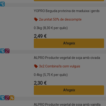
Refrigerat
YOPRO Beguda proteïna de maduixa i gerds
YOPRO Beguda proteïna de maduixa i gerds
2a unitat 50% de descompte
Nom de l’oferta: 2a unitat 50% de descompte, , fes
0.3kg
(8,30 € per quilo)
2,49 €
Preu
Afegeix
Refrigerat
Sense lactosa
ALPRO Producte vegetal de soja amb civada
ALPRO Producte vegetal de soja amb civada
3x2 Combina'ls com vulguis
Nom de l’oferta: 3x2 Combina'ls com vulguis, , fes 
0.4kg
(5,75 € per quilo)
2,30 €
Preu
Afegeix
Refrigerat
Sense lactosa
Sense gluten
ALPRO Producte vegetal de soja amb vainilla
ALPRO Producte vegetal de soja amb vainilla