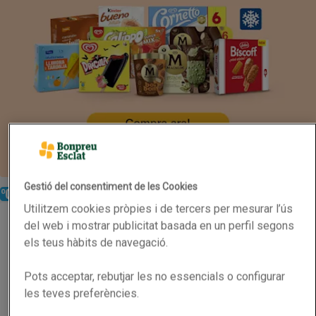
Gestió del consentiment de les Cookies
En oferta
Refrigerat
Utilitzem cookies pròpies i de tercers per mesurar l’ús
OIKOS Iogurt grec natural
OIKOS Iogurt grec natural
del web i mostrar publicitat basada en un perfil segons
2x1 Combina'ls com vulguis
els teus hàbits de navegació.
Nom de l’oferta: 2x1 Combina'ls com vulguis, , fes 
4 x 0.11kg
(6,80 € per quilo)
Pots acceptar, rebutjar les no essencials o configurar
2,99 €
Preu
les teves preferències.
Afegeix