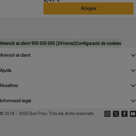
Afegeix
Atenció al client 900 500 005 (24 hores)
Configuració de cookies
Atenció al client
Ajuda
Nosaltres
Informació legal
©
2018 – 2025 Bon Preu. Tots els drets reservats
Instagram
(s'obre en un
X
(s'obre 
Facebo
(s'o
Yo