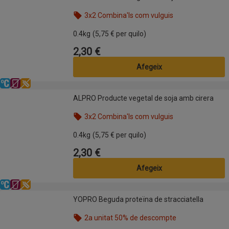
3x2 Combina'ls com vulguis
Nom de l’oferta: 3x2 Combina'ls com vulguis, , fes 
0.4kg
(5,75 € per quilo)
2,30 €
Preu
Afegeix
Refrigerat
Sense lactosa
Sense gluten
ALPRO Producte vegetal de soja amb cirera
ALPRO Producte vegetal de soja amb cirera
3x2 Combina'ls com vulguis
Nom de l’oferta: 3x2 Combina'ls com vulguis, , fes 
0.4kg
(5,75 € per quilo)
2,30 €
Preu
Afegeix
Refrigerat
Sense lactosa
Sense gluten
YOPRO Beguda proteïna de stracciatella
YOPRO Beguda proteïna de stracciatella
2a unitat 50% de descompte
Nom de l’oferta: 2a unitat 50% de descompte, , fes