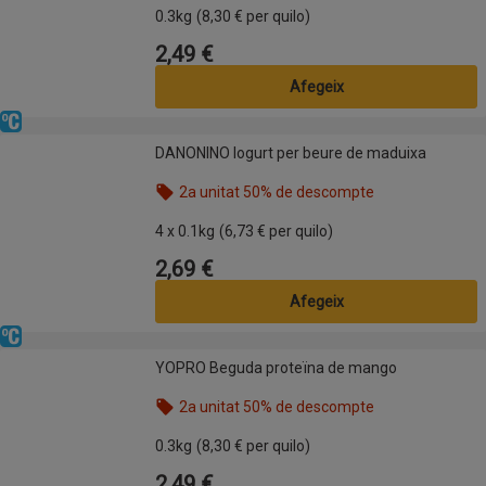
0.3kg
(8,30 € per quilo)
2,49 €
Preu
Afegeix
Refrigerat
DANONINO Iogurt per beure de maduixa
DANONINO Iogurt per beure de maduixa
2a unitat 50% de descompte
Nom de l’oferta: 2a unitat 50% de descompte, , fes
4 x 0.1kg
(6,73 € per quilo)
2,69 €
Preu
Afegeix
Refrigerat
YOPRO Beguda proteïna de mango
YOPRO Beguda proteïna de mango
2a unitat 50% de descompte
Nom de l’oferta: 2a unitat 50% de descompte, , fes
0.3kg
(8,30 € per quilo)
2,49 €
Preu