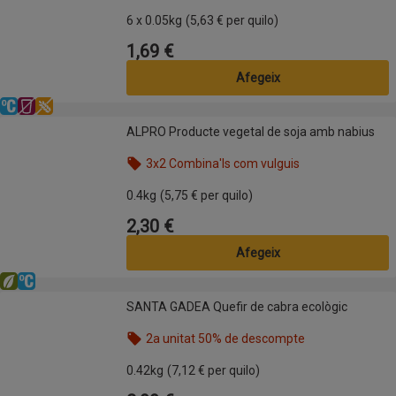
Nom de l’oferta: 2a unitat 50% de descompte, , fes
6 x 0.05kg
(5,63 € per quilo)
1,69 €
Preu
Afegeix
Refrigerat
Sense lactosa
Sense gluten
ALPRO Producte vegetal de soja amb nabius
ALPRO Producte vegetal de soja amb nabius
3x2 Combina'ls com vulguis
Nom de l’oferta: 3x2 Combina'ls com vulguis, , fes 
0.4kg
(5,75 € per quilo)
2,30 €
Preu
Afegeix
Eco
Refrigerat
SANTA GADEA Quefir de cabra ecològic
SANTA GADEA Quefir de cabra ecològic
2a unitat 50% de descompte
Nom de l’oferta: 2a unitat 50% de descompte, , fes
0.42kg
(7,12 € per quilo)