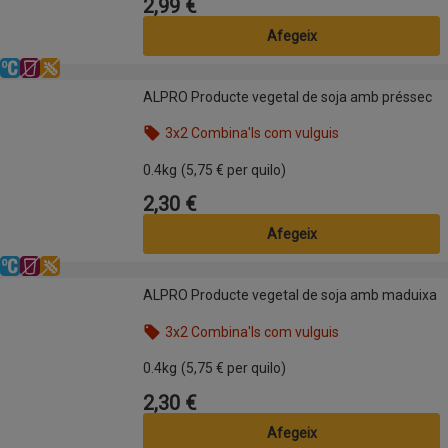
2,99 €
Preu
Afegeix
Refrigerat
Sense lactosa
Sense gluten
ALPRO Producte vegetal de soja amb préssec
ALPRO Producte vegetal de soja amb préssec
3x2 Combina'ls com vulguis
Nom de l’oferta: 3x2 Combina'ls com vulguis, , fes 
0.4kg
(5,75 € per quilo)
2,30 €
Preu
Afegeix
Refrigerat
Sense lactosa
Sense gluten
ALPRO Producte vegetal de soja amb maduixa
ALPRO Producte vegetal de soja amb maduixa
3x2 Combina'ls com vulguis
Nom de l’oferta: 3x2 Combina'ls com vulguis, , fes 
0.4kg
(5,75 € per quilo)
2,30 €
Preu
Afegeix