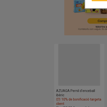
AZUAGA Pernil d'enceball ibèric
AZUAGA Pernil d'enceball
ibèric
10% de bonificació targeta
client