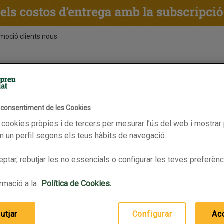
moció clients nous
ENTS
RECEPTES
BPAS
rc d'enceball 75%-50%, brida blanca
l consentiment de les Cookies
En oferta
EPICUM Espatlla d'engreix 50% 
 cookies pròpies i de tercers per mesurar l’ús del web i mostrar 
 un perfil segons els teus hàbits de navegació.
ptar, rebutjar les no essencials o configurar les teves preferènc
rmació a la
Política de Cookies.
utjar
Configurar
Ac
EPICUM Espatlla d'engreix 50%