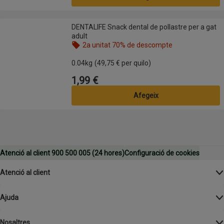
DENTALIFE Snack dental de pollastre per a gat adult
DENTALIFE Snack dental de pollastre per a gat
adult
2a unitat 70% de descompte
Nom de l’oferta: 2a unitat 70% de descompte, , fes
0.04kg
(49,75 € per quilo)
1,99 €
Preu
Afegeix
Atenció al client 900 500 005 (24 hores)
Configuració de cookies
Atenció al client
Ajuda
Nosaltres