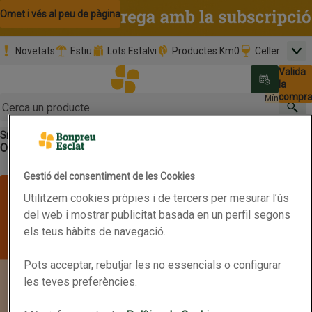
Omet i vés al contingut
Omet i vés a la cerca
Omet i vés al peu de pàgina
Novetats
Estiu
Lots Estalvi
Productes Km0
Celler
Men
Pàgina inicial
Valida
Nombre 
0,00 €
Promoció clients nous
la
Tria data
compr
Mínim: 35,0
Cerc
Snacks
Salut
Botó del menú principal
Ordena
Obre-ho per veure una llista de les opcions d'ordenació
Primer els
Marques
Característiques
Filtra
preferits
Gestió del consentiment de les Cookies
Llista de productes
Utilitzem cookies pròpies i de tercers per mesurar l’ús
del web i mostrar publicitat basada en un perfil segons
els teus hàbits de navegació.
Pots acceptar, rebutjar les no essencials o configurar
les teves preferències.