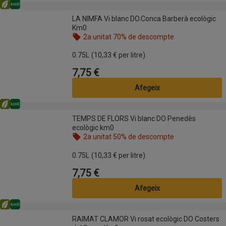
Eco
Km0
LA NIMFA Vi blanc DO.Conca Barberà ecològic Km0
LA NIMFA Vi blanc DO.Conca Barberà ecològic
Km0
2a unitat 70% de descompte
Nom de l’oferta: 2a unitat 70% de descompte, , fes
0.75L
(10,33 € per litre)
7,75 €
Preu
Afegeix
Eco
Km0
TEMPS DE FLORS Vi blanc DO Penedès ecològic km0
TEMPS DE FLORS Vi blanc DO Penedès
ecològic km0
2a unitat 50% de descompte
Nom de l’oferta: 2a unitat 50% de descompte, , fes
0.75L
(10,33 € per litre)
7,75 €
Preu
Afegeix
Eco
Km0
RAIMAT CLAMOR Vi rosat ecològic DO Costers del Segre Km0
RAIMAT CLAMOR Vi rosat ecològic DO Costers