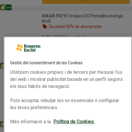
Eco
Km0
MASIA FREYE Vi blanc DO Penedès ecològic Km0
MASIA FREYE Vi blanc DO Penedès ecològic
Km0
2a unitat 50% de descompte
Nom de l’oferta: 2a unitat 50% de descompte, , fes
0.75L
(10,92 € per litre)
8,19 €
Preu
Afegeix
Gestió del consentiment de les Cookies
Eco
Km0
Utilitzem cookies pròpies i de tercers per mesurar l’ús
MASIA 1187 Vi negre DO Penedès ecològic
MASIA 1187 Vi negre DO Penedès ecològic
del web i mostrar publicitat basada en un perfil segons
2a unitat 70% de descompte
els teus hàbits de navegació.
Nom de l’oferta: 2a unitat 70% de descompte, , fes
0.75L
(7,53 € per litre)
Pots acceptar, rebutjar les no essencials o configurar
5,65 €
Preu
les teves preferències.
Afegeix
Més informació a la
Política de Cookies.
Eco
Km0
AGUSTÍ TORELLÓ MATA Vi blanc DO Penedès ecològic Km0