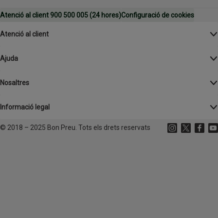
Atenció al client 900 500 005 (24 hores)
Configuració de cookies
Atenció al client
Ajuda
Nosaltres
Informació legal
©
2018 – 2025 Bon Preu. Tots els drets reservats
Instagram
(s'obre en un
X
(s'obre 
Facebo
(s'o
Yo