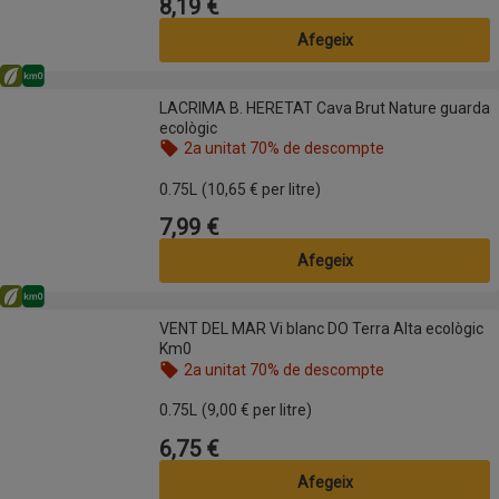
8,19 €
Preu
Afegeix
Eco
Km0
LACRIMA B. HERETAT Cava Brut Nature guarda ecològic
LACRIMA B. HERETAT Cava Brut Nature guarda
ecològic
2a unitat 70% de descompte
Nom de l’oferta: 2a unitat 70% de descompte, , fes
0.75L
(10,65 € per litre)
7,99 €
Preu
Afegeix
Eco
Km0
VENT DEL MAR Vi blanc DO Terra Alta ecològic Km0
VENT DEL MAR Vi blanc DO Terra Alta ecològic
Km0
2a unitat 70% de descompte
Nom de l’oferta: 2a unitat 70% de descompte, , fes
0.75L
(9,00 € per litre)
6,75 €
Preu
Afegeix