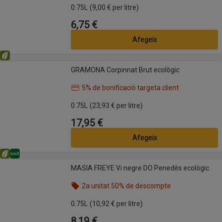
0.75L
(9,00 € per litre)
6,75 €
Preu
Afegeix
Eco
GRAMONA Corpinnat Brut ecològic
GRAMONA Corpinnat Brut ecològic
5% de bonificació targeta client
Nom de l’oferta: 5% de bonificació targeta client, ,
0.75L
(23,93 € per litre)
17,95 €
Preu
Afegeix
Eco
Km0
MASIA FREYE Vi negre DO Penedès ecològic
MASIA FREYE Vi negre DO Penedès ecològic
2a unitat 50% de descompte
Nom de l’oferta: 2a unitat 50% de descompte, , fes
0.75L
(10,92 € per litre)
8,19 €
Preu