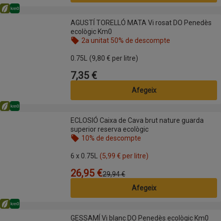
Eco
Km0
AGUSTÍ TORELLÓ MATA Vi rosat DO Penedès ecològic Km0
AGUSTÍ TORELLÓ MATA Vi rosat DO Penedès
ecològic Km0
2a unitat 50% de descompte
Nom de l’oferta: 2a unitat 50% de descompte, , fes
0.75L
(9,80 € per litre)
7,35 €
Preu
Afegeix
Eco
Km0
ECLOSIÓ Caixa de Cava brut nature guarda superior reserva ecològic
ECLOSIÓ Caixa de Cava brut nature guarda
superior reserva ecològic
10% de descompte
Nom de l’oferta: 10% de descompte, , fes clic per 
6 x 0.75L
(5,99 € per litre)
26,95 €
Preu
Preu anterior
29,94 €
Afegeix
Eco
Km0
GESSAMÍ Vi blanc DO Penedès ecològic Km0
GESSAMÍ Vi blanc DO Penedès ecològic Km0