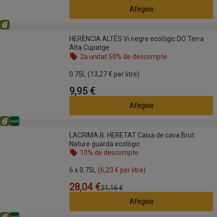
Afegeix
Eco
HERÈNCIA ALTÉS Vi negre ecològic DO Terra Alta Cupatge
HERÈNCIA ALTÉS Vi negre ecològic DO Terra
Alta Cupatge
2a unitat 50% de descompte
Nom de l’oferta: 2a unitat 50% de descompte, , fes
0.75L
(13,27 € per litre)
9,95 €
Preu
Afegeix
Eco
Km0
LACRIMA B. HERETAT Caixa de cava Brut Nature guarda ecològic
LACRIMA B. HERETAT Caixa de cava Brut
Nature guarda ecològic
10% de descompte
Nom de l’oferta: 10% de descompte, , fes clic per 
6 x 0.75L
(6,23 € per litre)
28,04 €
Preu
Preu anterior
31,16 €
Afegeix