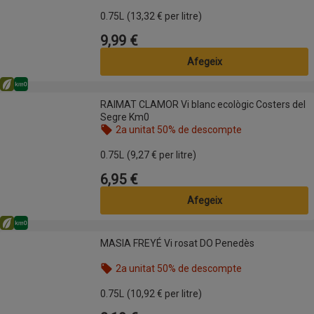
Nom de l’oferta: 2a unitat 50% de descompte, , fes
0.75L
(13,32 € per litre)
9,99 €
Preu
Afegeix
Eco
Km0
RAIMAT CLAMOR Vi blanc ecològic Costers del Segre Km0
RAIMAT CLAMOR Vi blanc ecològic Costers del
Segre Km0
2a unitat 50% de descompte
Nom de l’oferta: 2a unitat 50% de descompte, , fes
0.75L
(9,27 € per litre)
6,95 €
Preu
Afegeix
Eco
Km0
MASIA FREYÉ Vi rosat DO Penedès
MASIA FREYÉ Vi rosat DO Penedès
2a unitat 50% de descompte
Nom de l’oferta: 2a unitat 50% de descompte, , fes
0.75L
(10,92 € per litre)