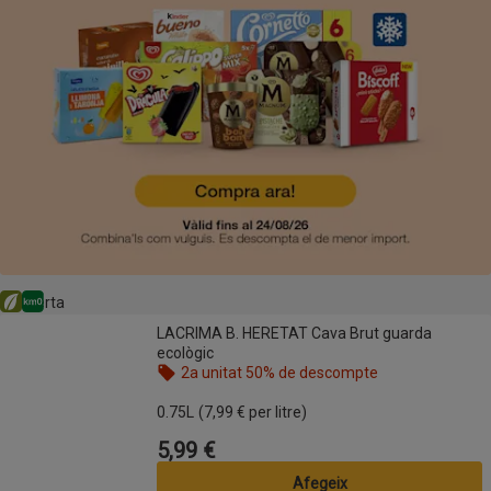
En oferta
Eco
Km0
LACRIMA B. HERETAT Cava Brut guarda ecològic
LACRIMA B. HERETAT Cava Brut guarda
ecològic
2a unitat 50% de descompte
Nom de l’oferta: 2a unitat 50% de descompte, , fes
0.75L
(7,99 € per litre)
5,99 €
Preu
Afegeix