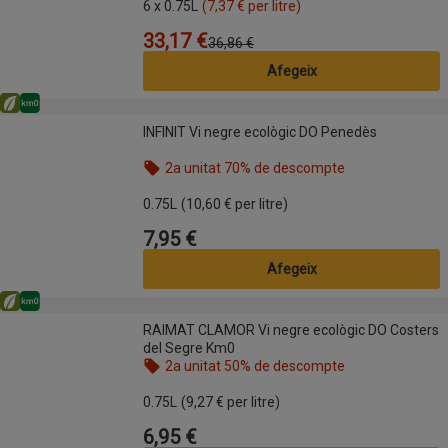
6 x 0.75L
(7,37 € per litre)
33,17 €
Preu
Preu anterior
36,86 €
Afegeix
Eco
Km0
INFINIT Vi negre ecològic DO Penedès
INFINIT Vi negre ecològic DO Penedès
2a unitat 70% de descompte
Nom de l’oferta: 2a unitat 70% de descompte, , fes
0.75L
(10,60 € per litre)
7,95 €
Preu
Afegeix
Eco
Km0
RAIMAT CLAMOR Vi negre ecològic DO Costers del Segre Km0
RAIMAT CLAMOR Vi negre ecològic DO Costers
del Segre Km0
2a unitat 50% de descompte
Nom de l’oferta: 2a unitat 50% de descompte, , fes
0.75L
(9,27 € per litre)
6,95 €
Preu