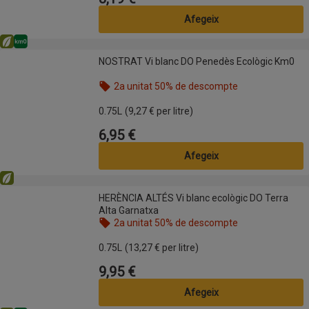
Afegeix
Eco
Km0
NOSTRAT Vi blanc DO Penedès Ecològic Km0
NOSTRAT Vi blanc DO Penedès Ecològic Km0
2a unitat 50% de descompte
Nom de l’oferta: 2a unitat 50% de descompte, , fes
0.75L
(9,27 € per litre)
6,95 €
Preu
Afegeix
Eco
HERÈNCIA ALTÉS Vi blanc ecològic DO Terra Alta Garnatxa
HERÈNCIA ALTÉS Vi blanc ecològic DO Terra
Alta Garnatxa
2a unitat 50% de descompte
Nom de l’oferta: 2a unitat 50% de descompte, , fes
0.75L
(13,27 € per litre)
9,95 €
Preu
Afegeix