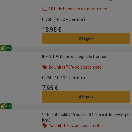
10% de bonificació targeta client
Nom de l’oferta: 10% de bonificació targeta client,
0.75L
(18,60 € per litre)
13,95 €
Preu
Afegeix
Eco
Km0
INFINIT Vi blanc ecològic Do Penedès
INFINIT Vi blanc ecològic Do Penedès
2a unitat 70% de descompte
Nom de l’oferta: 2a unitat 70% de descompte, , fes
0.75L
(10,60 € per litre)
7,95 €
Preu
Afegeix
Eco
Km0
VENT DEL MAR Vi negre DO Terra Alta ecològic Km0
VENT DEL MAR Vi negre DO Terra Alta ecològic
Km0
2a unitat 70% de descompte
Nom de l’oferta: 2a unitat 70% de descompte, , fes