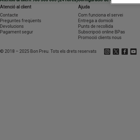
Atenció al client
Ajuda
Contacte
Com funciona el servei
Preguntes freqüents
Entrega a domicili
Devolucions
Punts de recollida
Pagament segur
Subscripció online BPas
Promoció clients nous
©
2018 – 2025 Bon Preu. Tots els drets reservats
Instagram
(s'obre en una 
X
(s'obre en
Faceboo
(s'obr
Yout
(