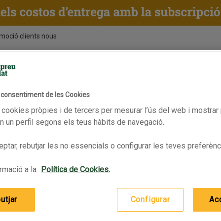
moció clients nous
ENTS
RECEPTES
BPAS
l consentiment de les Cookies
Sense ales
iene íntima
Compreses
 cookies pròpies i de tercers per mesurar l’ús del web i mostrar 
obat cap promoció
 un perfil segons els teus hàbits de navegació.
d o consulta les nostres
ptar, rebutjar les no essencials o configurar les teves preferènc
rmació a la
Política de Cookies.
inua la compra
utjar
Configurar
Ac