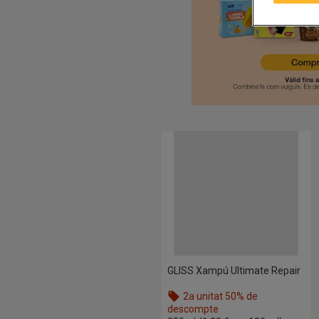
GLISS Xampú Ultimate Repair
GLISS Xampú Ultimate Repair
2a unitat 50% de
descompte