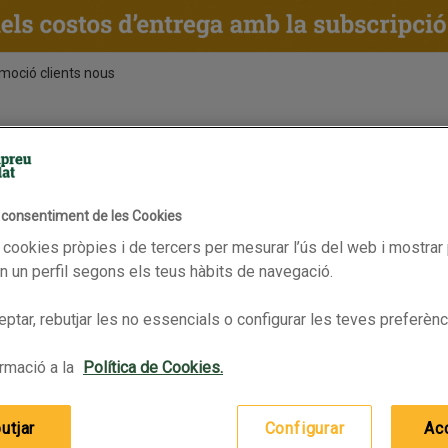
moció clients nous
ENTS
RECEPTES
BPAS
Xampú cabells secs i danya
mpús i tractaments capil·lars
l consentiment de les Cookies
En oferta
ORIGINAL REMEDIES Xampú repa
 cookies pròpies i de tercers per mesurar l’ús del web i mostrar 
 un perfil segons els teus hàbits de navegació.
ptar, rebutjar les no essencials o configurar les teves preferènc
rmació a la
Política de Cookies.
utjar
Configurar
Ac
ORIGINAL REMEDIES Xampú