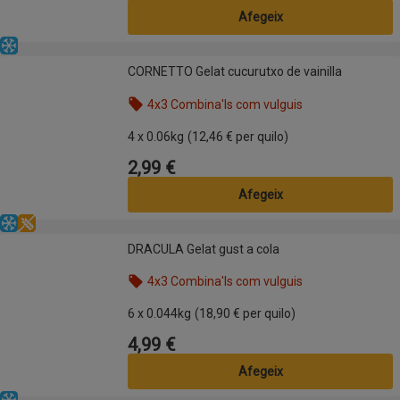
Afegeix
Congelat
CORNETTO Gelat cucurutxo de vainilla
CORNETTO Gelat cucurutxo de vainilla
4x3 Combina'ls com vulguis
Nom de l’oferta: 4x3 Combina'ls com vulguis, , fes 
4 x 0.06kg
(12,46 € per quilo)
2,99 €
Preu
Afegeix
Congelat
Sense gluten
DRACULA Gelat gust a cola
DRACULA Gelat gust a cola
4x3 Combina'ls com vulguis
Nom de l’oferta: 4x3 Combina'ls com vulguis, , fes 
6 x 0.044kg
(18,90 € per quilo)
4,99 €
Preu
Afegeix