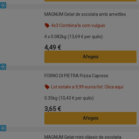
Congelat
MAGNUM Gelat de xocolata amb ametlles
MAGNUM Gelat de xocolata amb ametlles
4x3 Combina'ls com vulguis
Nom de l’oferta: 4x3 Combina'ls com vulguis, , fes 
4 x 0.082kg
(13,69 € per quilo)
4,49 €
Preu
Afegeix
Congelat
FORNO DI PIETRA Pizza Caprese
FORNO DI PIETRA Pizza Caprese
Lot estalvi a 9,99 euros/lot. Clica aquí
Nom de l’oferta: Lot estalvi a 9,99 euros/lot. Clica
0.35kg
(10,43 € per quilo)
3,65 €
Preu
Afegeix
Congelat
MAGNUM Gelat mini clàssic de xocolata
MAGNUM Gelat mini clàssic de xocolata