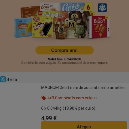
En oferta
Congelat
MAGNUM Gelat mini de xocolata amb ametlles
MAGNUM Gelat mini de xocolata amb ametlles
4x3 Combina'ls com vulguis
Nom de l’oferta: 4x3 Combina'ls com vulguis, , fes 
6 x 0.044kg
(18,90 € per quilo)
4,99 €
Preu
Afegeix