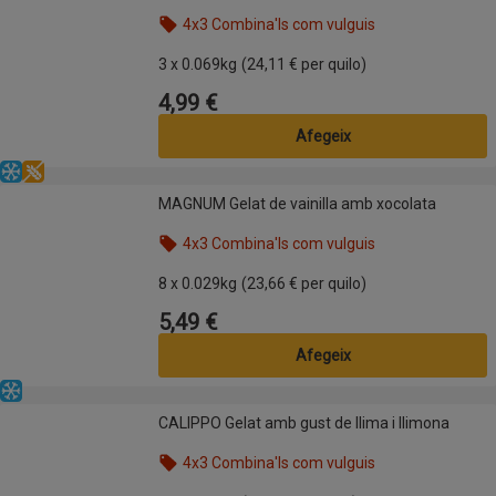
4x3 Combina'ls com vulguis
Nom de l’oferta: 4x3 Combina'ls com vulguis, , fes 
3 x 0.069kg
(24,11 € per quilo)
4,99 €
Preu
Afegeix
Congelat
Sense gluten
MAGNUM Gelat de vainilla amb xocolata
MAGNUM Gelat de vainilla amb xocolata
4x3 Combina'ls com vulguis
Nom de l’oferta: 4x3 Combina'ls com vulguis, , fes 
8 x 0.029kg
(23,66 € per quilo)
5,49 €
Preu
Afegeix
Congelat
CALIPPO Gelat amb gust de llima i llimona
CALIPPO Gelat amb gust de llima i llimona
4x3 Combina'ls com vulguis
Nom de l’oferta: 4x3 Combina'ls com vulguis, , fes 