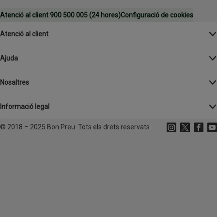
Atenció al client 900 500 005 (24 hores)
Configuració de cookies
Atenció al client
Ajuda
Nosaltres
Informació legal
©
2018 – 2025 Bon Preu. Tots els drets reservats
Instagram
(s'obre en un
X
(s'obre 
Facebo
(s'o
Yo