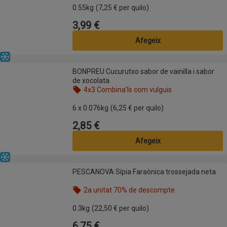
0.55kg
(7,25 € per quilo)
3,99 €
Preu
Afegeix
Congelat
BONPREU Cucurutxo sabor de vainilla i sabor de xocolata
BONPREU Cucurutxo sabor de vainilla i sabor
de xocolata
4x3 Combina'ls com vulguis
Nom de l’oferta: 4x3 Combina'ls com vulguis, , fes 
6 x 0.076kg
(6,25 € per quilo)
2,85 €
Preu
Afegeix
Congelat
PESCANOVA Sípia Faraònica trossejada neta
PESCANOVA Sípia Faraònica trossejada neta
2a unitat 70% de descompte
Nom de l’oferta: 2a unitat 70% de descompte, , fes
0.3kg
(22,50 € per quilo)
6,75 €
Preu