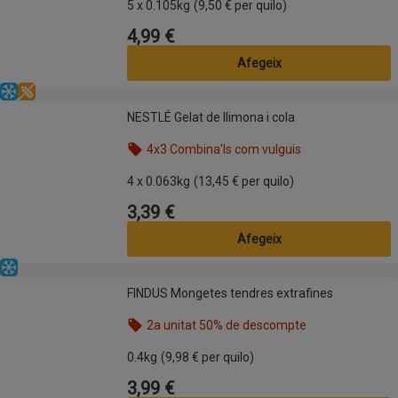
5 x 0.105kg
(9,50 € per quilo)
4,99 €
Preu
Afegeix
Congelat
Sense gluten
NESTLÉ Gelat de llimona i cola
NESTLÉ Gelat de llimona i cola
4x3 Combina'ls com vulguis
Nom de l’oferta: 4x3 Combina'ls com vulguis, , fes 
4 x 0.063kg
(13,45 € per quilo)
3,39 €
Preu
Afegeix
Congelat
FINDUS Mongetes tendres extrafines
FINDUS Mongetes tendres extrafines
2a unitat 50% de descompte
Nom de l’oferta: 2a unitat 50% de descompte, , fes
0.4kg
(9,98 € per quilo)
3,99 €
Preu