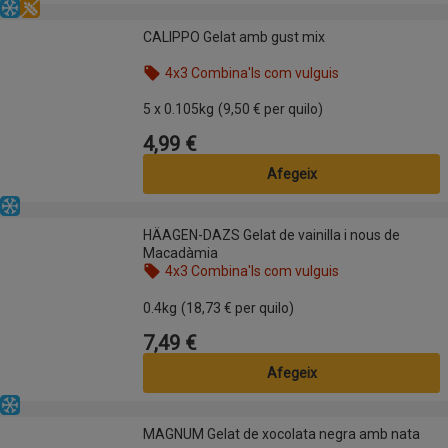
Congelat
Sense gluten
CALIPPO Gelat amb gust mix
CALIPPO Gelat amb gust mix
4x3 Combina'ls com vulguis
Nom de l’oferta: 4x3 Combina'ls com vulguis, , fes 
5 x 0.105kg
(9,50 € per quilo)
4,99 €
Preu
Afegeix
Congelat
HÄAGEN-DAZS Gelat de vainilla i nous de Macadàmia
HÄAGEN-DAZS Gelat de vainilla i nous de
Macadàmia
4x3 Combina'ls com vulguis
Nom de l’oferta: 4x3 Combina'ls com vulguis, , fes 
0.4kg
(18,73 € per quilo)
7,49 €
Preu
Afegeix
Congelat
MAGNUM Gelat de xocolata negra amb nata
MAGNUM Gelat de xocolata negra amb nata