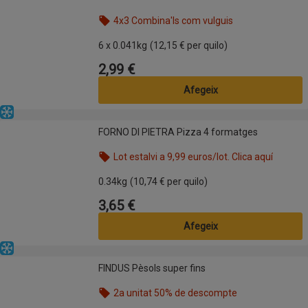
4x3 Combina'ls com vulguis
Nom de l’oferta: 4x3 Combina'ls com vulguis, , fes 
6 x 0.041kg
(12,15 € per quilo)
2,99 €
Preu
Afegeix
Congelat
FORNO DI PIETRA Pizza 4 formatges
FORNO DI PIETRA Pizza 4 formatges
Lot estalvi a 9,99 euros/lot. Clica aquí
Nom de l’oferta: Lot estalvi a 9,99 euros/lot. Clica
0.34kg
(10,74 € per quilo)
3,65 €
Preu
Afegeix
Congelat
FINDUS Pèsols super fins
FINDUS Pèsols super fins
2a unitat 50% de descompte
Nom de l’oferta: 2a unitat 50% de descompte, , fes