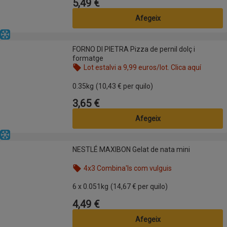
5,49 €
Preu
Afegeix
Congelat
FORNO DI PIETRA Pizza de pernil dolç i formatge
FORNO DI PIETRA Pizza de pernil dolç i
formatge
Lot estalvi a 9,99 euros/lot. Clica aquí
Nom de l’oferta: Lot estalvi a 9,99 euros/lot. Clica
0.35kg
(10,43 € per quilo)
3,65 €
Preu
Afegeix
Congelat
NESTLÉ MAXIBON Gelat de nata mini
NESTLÉ MAXIBON Gelat de nata mini
4x3 Combina'ls com vulguis
Nom de l’oferta: 4x3 Combina'ls com vulguis, , fes 
6 x 0.051kg
(14,67 € per quilo)
4,49 €
Preu
Afegeix