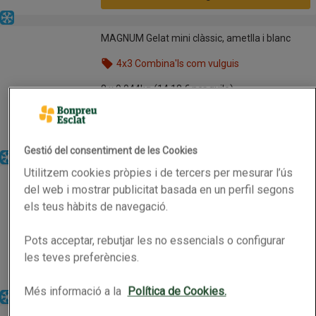
Congelat
MAGNUM Gelat mini clàssic, ametlla i blanc
MAGNUM Gelat mini clàssic, ametlla i blanc
4x3 Combina'ls com vulguis
Nom de l’oferta: 4x3 Combina'ls com vulguis, , fes 
8 x 0.044kg
(14,18 € per quilo)
4,99 €
Preu
Afegeix
Gestió del consentiment de les Cookies
Congelat
Sense gluten
Utilitzem cookies pròpies i de tercers per mesurar l’ús
BONPREU Gelat bombó ametllat
BONPREU Gelat bombó ametllat
del web i mostrar publicitat basada en un perfil segons
4x3 Combina'ls com vulguis
els teus hàbits de navegació.
Nom de l’oferta: 4x3 Combina'ls com vulguis, , fes 
4 x 0.09kg
(8,31 € per quilo)
Pots acceptar, rebutjar les no essencials o configurar
2,99 €
Preu
les teves preferències.
Afegeix
Més informació a la
Política de Cookies.
Congelat
BONPREU Cucurutxo sabor de nata