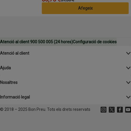
Afegeix
Atenció al client 900 500 005 (24 hores)
Configuració de cookies
Atenció al client
Ajuda
Nosaltres
Informació legal
©
2018 – 2025 Bon Preu. Tots els drets reservats
Instagram
(s'obre en un
X
(s'obre 
Facebo
(s'o
Yo