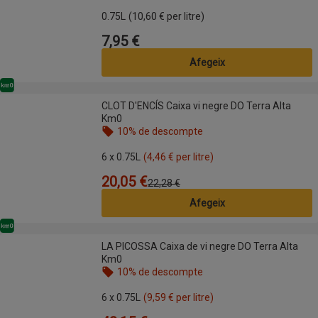
Nom de l’oferta: 2a unitat 70% de descompte, , fes
0.75L
(10,60 € per litre)
7,95 €
Preu
Afegeix
Km0
CLOT D'ENCÍS Caixa vi negre DO Terra Alta Km0
CLOT D'ENCÍS Caixa vi negre DO Terra Alta
Km0
10% de descompte
Nom de l’oferta: 10% de descompte, , fes clic per 
6 x 0.75L
(4,46 € per litre)
20,05 €
Preu
Preu anterior
22,28 €
Afegeix
Km0
LA PICOSSA Caixa de vi negre DO Terra Alta Km0
LA PICOSSA Caixa de vi negre DO Terra Alta
Km0
10% de descompte
Nom de l’oferta: 10% de descompte, , fes clic per 
6 x 0.75L
(9,59 € per litre)