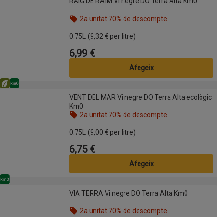
RAIG DE RAÏM Vi negre DO Terra Alta Km0
2a unitat 70% de descompte
Nom de l’oferta: 2a unitat 70% de descompte, , fes
0.75L
(9,32 € per litre)
6,99 €
Preu
Afegeix
Eco
Km0
VENT DEL MAR Vi negre DO Terra Alta ecològic Km0
VENT DEL MAR Vi negre DO Terra Alta ecològic
Km0
2a unitat 70% de descompte
Nom de l’oferta: 2a unitat 70% de descompte, , fes
0.75L
(9,00 € per litre)
6,75 €
Preu
Afegeix
Km0
VIA TERRA Vi negre DO Terra Alta Km0
VIA TERRA Vi negre DO Terra Alta Km0
2a unitat 70% de descompte