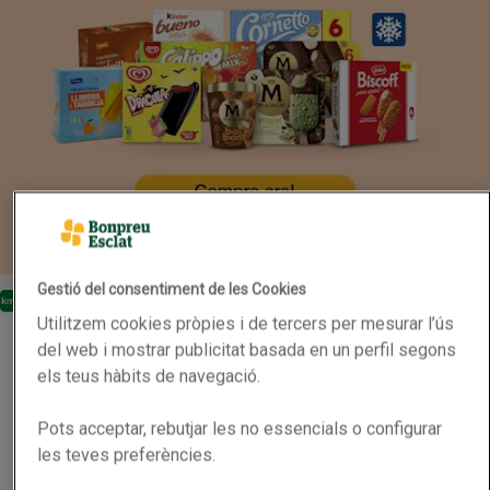
Gestió del consentiment de les Cookies
En oferta
Km0
Utilitzem cookies pròpies i de tercers per mesurar l’ús
TAL COM RAJA Vi negre DO Terra Alta Km0
TAL COM RAJA Vi negre DO Terra Alta Km0
del web i mostrar publicitat basada en un perfil segons
Lot estalvi a 8,95 euros/lot. Clica aquí
els teus hàbits de navegació.
Nom de l’oferta: Lot estalvi a 8,95 euros/lot. Clica
0.75L
(9,27 € per litre)
Pots acceptar, rebutjar les no essencials o configurar
6,95 €
Preu
les teves preferències.
Afegeix