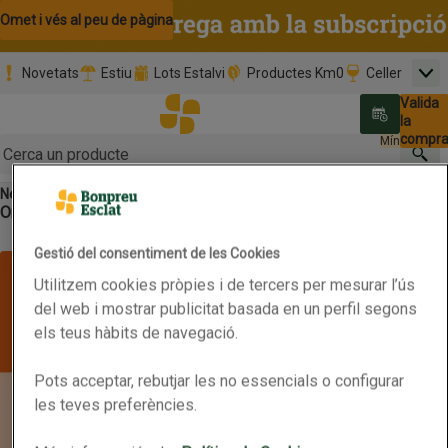
Omet i vés al contingut
Omet i vés a la cerca
Omet i vés al peu de pàgina
Novetats
Estiu
Lots Estalvi
Productes Km0
Celler
Men
Pàgina inicial
Valida
Nombre 
0,00 €
Promoció clients nous
la
Tria data
compr
Mínim: 35,0
Cerc
Negres
DO Tarragona
Botó del menú principal
Ordena
Obre-ho per veure una llista de les opcions d'ordenació
Primer els
Marques
Característiques
Filtra
preferits
Gestió del consentiment de les Cookies
Llista de productes
Utilitzem cookies pròpies i de tercers per mesurar l’ús
del web i mostrar publicitat basada en un perfil segons
els teus hàbits de navegació.
Pots acceptar, rebutjar les no essencials o configurar
les teves preferències.