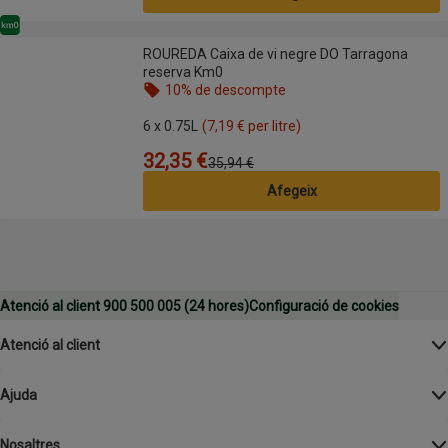
Km0
ROUREDA Caixa de vi negre DO Tarragona reserva Km0
ROUREDA Caixa de vi negre DO Tarragona
reserva Km0
10% de descompte
Nom de l’oferta: 10% de descompte, , fes clic per 
6 x 0.75L
(7,19 € per litre)
32,35 €
Preu
Preu anterior
35,94 €
Afegeix
Atenció al client 900 500 005 (24 hores)
Configuració de cookies
Atenció al client
Ajuda
Nosaltres