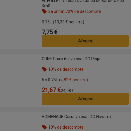
EL FOLLET Vi rosat DO Conca de Barberà eco
Km0
2a unitat 70% de descompte
Nom de l’oferta: 2a unitat 70% de descompte, , fes
0.75L
(10,33 € per litre)
7,75 €
Preu
Afegeix
CUNE Caixa 6u. vi rosat DO Rioja
CUNE Caixa 6u. vi rosat DO Rioja
10% de descompte
Nom de l’oferta: 10% de descompte, , fes clic per 
6 x 0.75L
(4,82 € per litre)
21,67 €
Preu
Preu anterior
24,08 €
Afegeix
HOMENAJE Caixa vi rosat DO Navarra
HOMENAJE Caixa vi rosat DO Navarra
10% de descompte