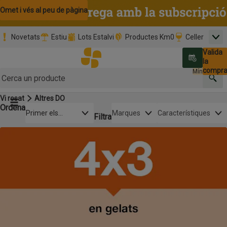
Omet i vés al contingut
Omet i vés a la cerca
Omet i vés al peu de pàgina
Novetats
Estiu
Lots Estalvi
Productes Km0
Celler
Men
Pàgina inicial
Valida
Nombre 
0,00 €
Promoció clients nous
la
Tria data
compr
Mínim: 35,0
Cerc
Vi rosat
Altres DO
Botó del menú principal
Ordena
Obre-ho per veure una llista de les opcions d'ordenació
Primer els
Marques
Característiques
Filtra
preferits
Llista de productes