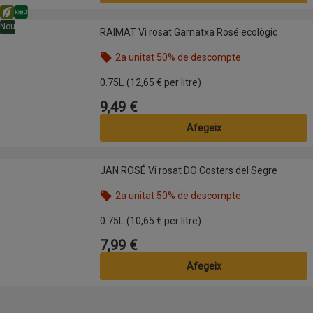
Eco
Km0
RAIMAT Vi rosat Garnatxa Rosé ecològic
Nou
RAIMAT Vi rosat Garnatxa Rosé ecològic
2a unitat 50% de descompte
Nom de l’oferta: 2a unitat 50% de descompte, , fes
0.75L
(12,65 € per litre)
9,49 €
Preu
Afegeix
JAN ROSÉ Vi rosat DO Costers del Segre
JAN ROSÉ Vi rosat DO Costers del Segre
2a unitat 50% de descompte
Nom de l’oferta: 2a unitat 50% de descompte, , fes
0.75L
(10,65 € per litre)
7,99 €
Preu
Afegeix