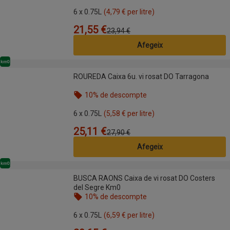
Nom de l’oferta: 10% de descompte, , fes clic per 
6 x 0.75L
(4,79 € per litre)
21,55 €
Preu
Preu anterior
23,94 €
Afegeix
Km0
ROUREDA Caixa 6u. vi rosat DO Tarragona
ROUREDA Caixa 6u. vi rosat DO Tarragona
10% de descompte
Nom de l’oferta: 10% de descompte, , fes clic per 
6 x 0.75L
(5,58 € per litre)
25,11 €
Preu
Preu anterior
27,90 €
Afegeix
Km0
BUSCA RAONS Caixa de vi rosat DO Costers del Segre Km0
BUSCA RAONS Caixa de vi rosat DO Costers
del Segre Km0
10% de descompte
Nom de l’oferta: 10% de descompte, , fes clic per 
6 x 0.75L
(6,59 € per litre)