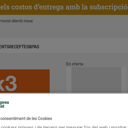
moció clients nous
ENTS
RECEPTES
BPAS
En oferta
LA CASERA "Tinto de verano" a
l consentiment de les Cookies
LA CASERA "Tinto de verano"
 cookies pròpies i de tercers per mesurar l’ús del web i mostrar 