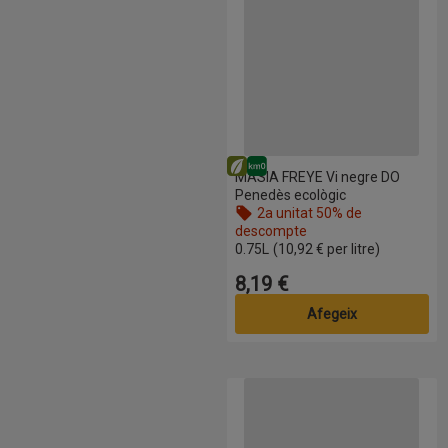
Eco
Km0
MASIA FREYE Vi negre DO
Penedès ecològic
2a unitat 50% de
descompte
Nom de l’oferta: 2a unitat 50% de d
0.75L
(10,92 € per litre)
8,19 €
Preu
Afegeix
ALBALI Caixa de vi negre Valde