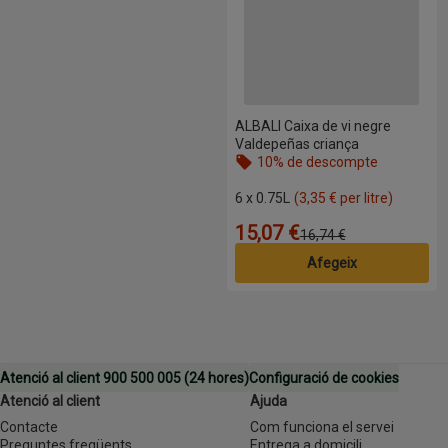
ALBALI Caixa de vi negre
Valdepeñas criança
10% de descompte
Nom de l’oferta: 10% de descompte, 
6 x 0.75L
(3,35 € per litre)
15,07 €
Preu
Preu anterior
16,74 €
Afegeix
Atenció al client 900 500 005 (24 hores)
Configuració de cookies
Atenció al client
Ajuda
Contacte
Com funciona el servei
Preguntes freqüents
Entrega a domicili