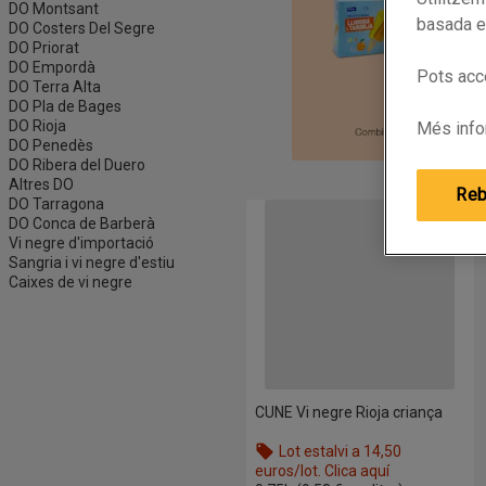
DO Montsant
basada en
DO Costers Del Segre
DO Priorat
DO Empordà
Pots acce
DO Terra Alta
DO Pla de Bages
DO Rioja
Més info
DO Penedès
DO Ribera del Duero
Altres DO
Reb
DO Tarragona
CUNE Vi negre Rioja criança
DO Conca de Barberà
Vi negre d'importació
Sangria i vi negre d'estiu
Caixes de vi negre
CUNE Vi negre Rioja criança
Lot estalvi a 14,50
euros/lot. Clica aquí