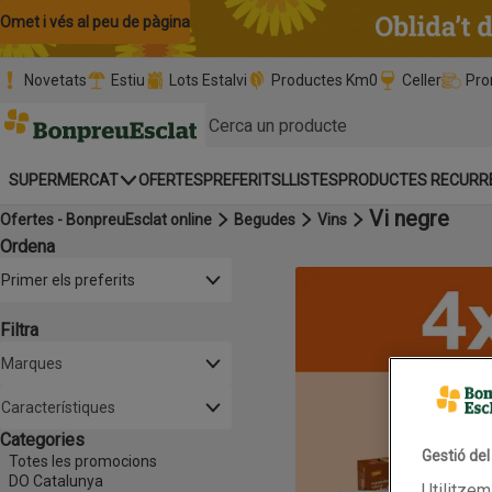
Omet i vés al contingut
Omet i vés a la cerca
Omet i vés al peu de pàgina
Novetats
Estiu
Lots Estalvi
Productes Km0
Celler
Pro
Pàgina inicial
SUPERMERCAT
OFERTES
PREFERITS
LLISTES
PRODUCTES RECURR
Vi negre
Ofertes - BonpreuEsclat online
Begudes
Vins
Ordena
Llista de productes
Obre-ho per veure una llista de les opcions d'ordenació
Primer els preferits
Filtra
Marques
Característiques
Categories
Gestió de
Totes les promocions
DO Catalunya
Utilitzem