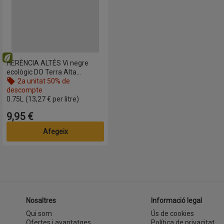
Eco
HERÈNCIA ALTÉS Vi negre
ecològic DO Terra Alta
Cupatge
2a unitat 50% de
, fes clic per visualitzar una llista de productes sobre l’oferta
descompte
Nom de l’oferta: 2a unitat 50% de descompte, , fes clic per visualitzar 
0.75L
(13,27 € per litre)
9,95 €
Preu
Afegeix
Nosaltres
Informació legal
Qui som
Ús de cookies
Ofertes i avantatges
Política de privacitat