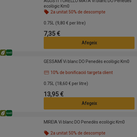
AGUSTÍ TORELLÓ MATA Vi blanc DO Penedès
ecològic Km0
2a unitat 50% de descompte
Nom de l’oferta: 2a unitat 50% de descompte, , fes
0.75L
(9,80 € per litre)
7,35 €
Preu
Afegeix
Eco
Km0
GESSAMÍ Vi blanc DO Penedès ecològic Km0
GESSAMÍ Vi blanc DO Penedès ecològic Km0
10% de bonificació targeta client
Nom de l’oferta: 10% de bonificació targeta client,
0.75L
(18,60 € per litre)
13,95 €
Preu
Afegeix
Eco
Km0
MIREIA Vi blanc DO Penedès ecològic Km0
MIREIA Vi blanc DO Penedès ecològic Km0
2a unitat 50% de descompte