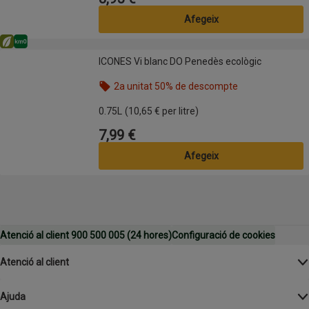
Afegeix
Eco
Km0
ICONES Vi blanc DO Penedès ecològic
ICONES Vi blanc DO Penedès ecològic
2a unitat 50% de descompte
Nom de l’oferta: 2a unitat 50% de descompte, , fes
0.75L
(10,65 € per litre)
7,99 €
Preu
Afegeix
Atenció al client 900 500 005 (24 hores)
Configuració de cookies
Atenció al client
Ajuda