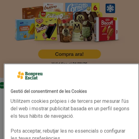
En oferta
Km0
Gestió del consentiment de les Cookies
CABRÓ Vi blanc DO Catalunya Km0
CABRÓ Vi blanc DO Catalunya Km0
Utilitzem cookies pròpies i de tercers per mesurar l’ús
Lot estalvi a 9,99 euros/lot. Clica aquí
del web i mostrar publicitat basada en un perfil segons
Nom de l’oferta: Lot estalvi a 9,99 euros/lot. Clica
els teus hàbits de navegació.
0.75L
(7,05 € per litre)
5,29 €
Preu
Pots acceptar, rebutjar les no essencials o configurar
Afegeix
les teves preferències.