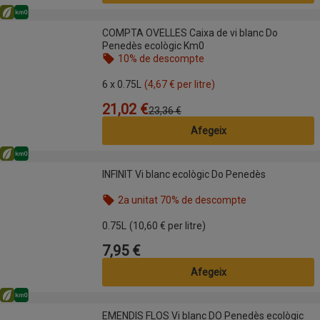
Eco
Km0
COMPTA OVELLES Caixa de vi blanc Do Penedès ecològic Km0
COMPTA OVELLES Caixa de vi blanc Do
Penedès ecològic Km0
10% de descompte
Nom de l’oferta: 10% de descompte, , fes clic per 
6 x 0.75L
(4,67 € per litre)
21,02 €
Preu
Preu anterior
23,36 €
Afegeix
Eco
Km0
INFINIT Vi blanc ecològic Do Penedès
INFINIT Vi blanc ecològic Do Penedès
2a unitat 70% de descompte
Nom de l’oferta: 2a unitat 70% de descompte, , fes
0.75L
(10,60 € per litre)
7,95 €
Preu
Afegeix
Eco
Km0
EMENDIS FLOS Vi blanc DO Penedès ecològic Km0
EMENDIS FLOS Vi blanc DO Penedès ecològic