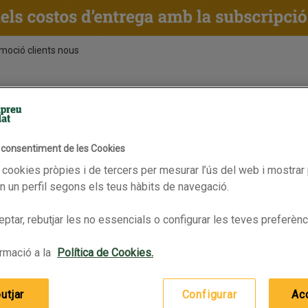
moció clients nous
ENTS
RECEPTES
BPAS
es DO
l consentiment de les Cookies
En oferta
FAUSTINO RIVERO Vi blanc Ver
 cookies pròpies i de tercers per mesurar l’ús del web i mostrar 
 un perfil segons els teus hàbits de navegació.
ptar, rebutjar les no essencials o configurar les teves preferènc
rmació a la
Política de Cookies.
utjar
Configurar
Ac
FAUSTINO RIVERO Vi blanc