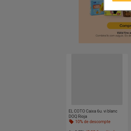
EL COTO Caixa 6u. vi blanc DOQ 
EL COTO Caixa 6u. vi blanc
DOQ Rioja
10% de descompte
Nom de l’oferta: 10% de descompte, 