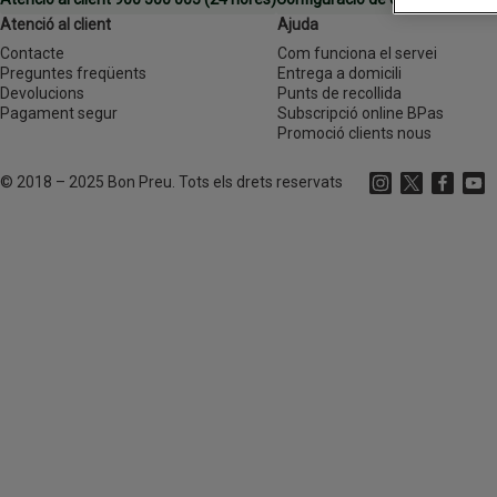
Atenció al client
Ajuda
Contacte
Com funciona el servei
Preguntes freqüents
Entrega a domicili
Devolucions
Punts de recollida
Pagament segur
Subscripció online BPas
Promoció clients nous
©
2018 – 2025 Bon Preu. Tots els drets reservats
Instagram
(s'obre en una 
X
(s'obre en
Faceboo
(s'obr
Yout
(