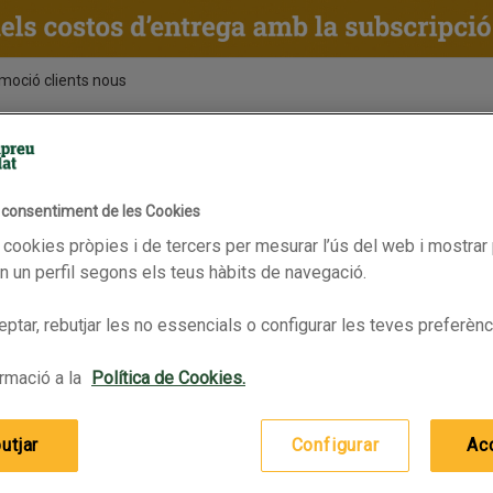
moció clients nous
ENTS
RECEPTES
BPAS
l consentiment de les Cookies
Tequila
 cookies pròpies i de tercers per mesurar l’ús del web i mostrar 
obat cap promoció
 un perfil segons els teus hàbits de navegació.
d o consulta les nostres
ptar, rebutjar les no essencials o configurar les teves preferènc
rmació a la
Política de Cookies.
inua la compra
utjar
Configurar
Ac