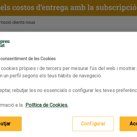
moció clients nous
ENTS
RECEPTES
BPAS
l consentiment de les Cookies
Xocolata amb llet
ocolates i bombons
 cookies pròpies i de tercers per mesurar l’ús del web i mostrar 
En oferta
LINDT EXCELLENCE Xocolata am
 un perfil segons els teus hàbits de navegació.
ptar, rebutjar les no essencials o configurar les teves preferènc
rmació a la
Política de Cookies.
utjar
Configurar
Ac
LINDT EXCELLENCE Xocolata