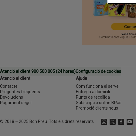
Atenció al client 900 500 005 (24 hores)
Configuració de cookies
Atenció al client
Ajuda
Contacte
Com funciona el servei
Preguntes freqüents
Entrega a domicili
Devolucions
Punts de recollida
Pagament segur
Subscripció online BPas
Promoció clients nous
©
2018 – 2025 Bon Preu. Tots els drets reservats
Instagram
(s'obre en una 
X
(s'obre en
Faceboo
(s'obr
Yout
(