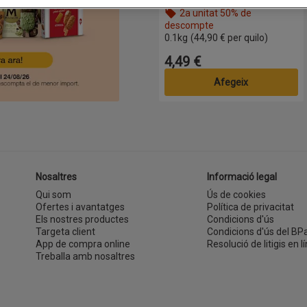
amb llet
2a unitat 50% de
descompte
Nom de l’oferta: 2a unitat 50% de 
0.1kg
(44,90 € per quilo)
4,49 €
Preu
Afegeix
Nosaltres
Informació legal
Qui som
Ús de cookies
Ofertes i avantatges
Política de privacitat
Els nostres productes
Condicions d'ús
Targeta client
Condicions d'ús del BP
App de compra online
Resolució de litigis en lí
Treballa amb nosaltres
(s'obre en una finestra nova)
finestra nova)
 una finestra nova)
k
e en una finestra nova)
ube
s'obre en una finestra nova)