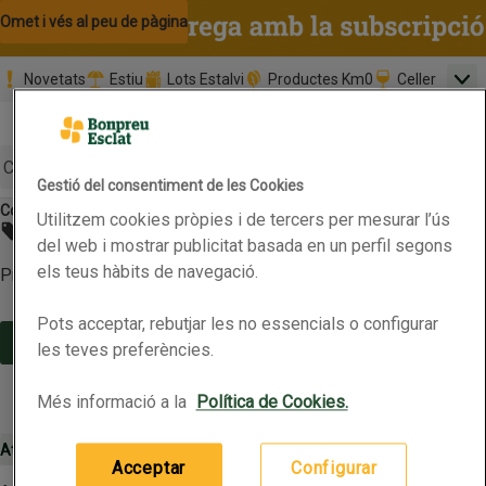
Omet i vés al contingut
Omet i vés a la cerca
Omet i vés al peu de pàgina
Novetats
Estiu
Lots Estalvi
Productes Km0
Celler
Men
Pàgina inicial
Valida
Nombre 
0,00 €
Promoció clients nous
la
Tria data
compr
Mínim: 35,0
Cerc
Gestió del consentiment de les Cookies
Conserves de peix
Bonítol i ventresca
Utilitzem cookies pròpies i de tercers per mesurar l’ús
Botó del menú principal
No s'ha trobat cap promoció
del web i mostrar publicitat basada en un perfil segons
els teus hàbits de navegació.
Prova-ho més tard o consulta les nostres categories
Pots acceptar, rebutjar les no essencials o configurar
Continua la compra
les teves preferències.
Més informació a la
Política de Cookies.
Atenció al client 900 500 005 (24 hores)
Configuració de cookies
Acceptar
Configurar