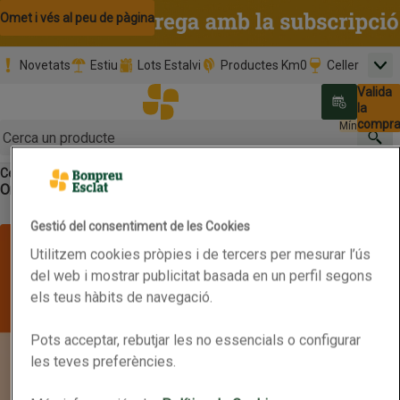
Omet i vés al contingut
Omet i vés a la cerca
Omet i vés al peu de pàgina
Novetats
Estiu
Lots Estalvi
Productes Km0
Celler
Men
Pàgina inicial
Valida
Nombre 
0,00 €
Promoció clients nous
la
Tria data
compr
Mínim: 35,0
Cerc
Cereals
Cereals de blat de moro i altres
Botó del menú principal
Ordena
Obre-ho per veure una llista de les opcions d'ordenació
Primer els
Marques
Característiques
Filtra
preferits
Gestió del consentiment de les Cookies
Llista de productes
Utilitzem cookies pròpies i de tercers per mesurar l’ús
del web i mostrar publicitat basada en un perfil segons
els teus hàbits de navegació.
Pots acceptar, rebutjar les no essencials o configurar
les teves preferències.