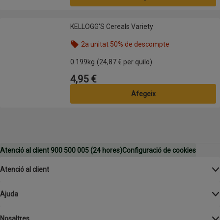
KELLOGG'S Cereals Variety
KELLOGG'S Cereals Variety
2a unitat 50% de descompte
Nom de l’oferta: 2a unitat 50% de descompte, , fes
0.199kg
(24,87 € per quilo)
4,95 €
Preu
Afegeix
Atenció al client 900 500 005 (24 hores)
Configuració de cookies
Atenció al client
Ajuda
Nosaltres