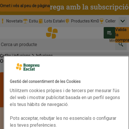
Omet i vés al contingut
Omet i vés a la cerca
Omet i vés al peu de pàgina
Novetats
Estiu
Lots Estalvi
Productes Km0
Celler
Men
Pàgina inicial
Valida
Nombre 
0,00 €
Promoció clients nous
la
Tria data
compr
Mínim: 35,0
Cerc
Cafès i infusions
Infusions
Botó del menú principal
Ordena
Obre-ho per veure una llista de les opcions d'ordenació
Primer els
Marques
Característiques
Filtra
preferits
Llista de productes
Gestió del consentiment de les Cookies
Utilitzem cookies pròpies i de tercers per mesurar l’ús
del web i mostrar publicitat basada en un perfil segons
els teus hàbits de navegació.
Pots acceptar, rebutjar les no essencials o configurar
les teves preferències.