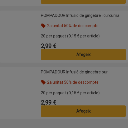
POMPADOUR Infusió de gingebre i cúrcuma
POMPADOUR Infusió de gingebre i cúrcuma
2a unitat 50% de descompte
Nom de l’oferta: 2a unitat 50% de descompte, , fes
20 per paquet
(0,15 € per article)
2,99 €
Preu
Afegeix
POMPADOUR Infusió de gingebre pur
POMPADOUR Infusió de gingebre pur
2a unitat 50% de descompte
Nom de l’oferta: 2a unitat 50% de descompte, , fes
20 per paquet
(0,15 € per article)
2,99 €
Preu
Afegeix