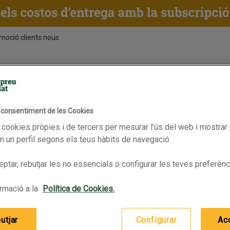
moció clients nous
ENTS
RECEPTES
BPAS
Còctel torrat i fregit
Fruita seca i fruita dessecada
l consentiment de les Cookies
En oferta
FRIT RAVICH Còctel sense clos
 cookies pròpies i de tercers per mesurar l’ús del web i mostrar 
 un perfil segons els teus hàbits de navegació.
ptar, rebutjar les no essencials o configurar les teves preferènc
rmació a la
Política de Cookies.
utjar
Configurar
Ac
FRIT RAVICH Còctel sense