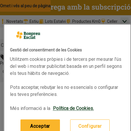
Omet i vés al contingut
Omet i vés a la cerca
Omet i vés al peu de pàgina
Novetats
Estiu
Lots Estalvi
Productes Km0
Celler
Men
Pàgina inicial
Valida
Nombre 
0,00 €
Promoció clients nous
la
Tria data
compr
Mínim: 35,0
Cerc
Gestió del consentiment de les Cookies
Abans 9,95€
Utilitzem cookies pròpies i de tercers per mesurar l’ús
Botó del menú principal
Preu rebaixat. Vàlid fins 15/06/2026
del web i mostrar publicitat basada en un perfil segons
Obre-ho per veure una llista de les opcions d'ordenació
Ordena
els teus hàbits de navegació.
VEET Bandes de cera depilatòria Pure
Pots acceptar, rebutjar les no essencials o configurar
VEET Bandes de cera depilatòria Pure
Productes en oferta
les teves preferències.
Abans 9,95€
Més informació a la
Política de Cookies.
40 per paquet
(0,21 € per article)
8,45 €
Preu
Acceptar
Configurar
Afegeix