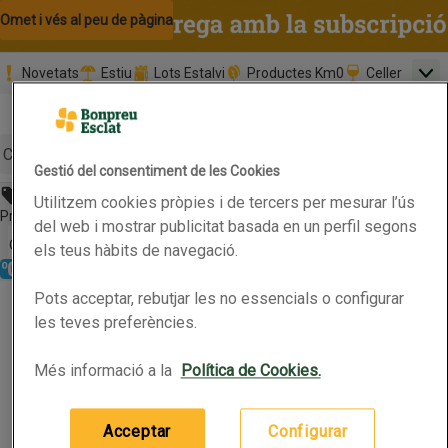
Omet i vés al contingut
Omet i vés a la cerca
Omet i vés al peu de pàgina
Novetats
Estiu
Lots Estalvi
Productes Km0
Celler
Men
Pàgina inicial
Valida
Nombre 
0,00 €
Promoció clients nous
la
Tria data
compr
Mínim: 35,0
Cerc
Gestió del consentiment de les Cookies
Abans 6,79€
Utilitzem cookies pròpies i de tercers per mesurar l’ús
Botó del menú principal
Preu rebaixat. Vàlid fins 15/06/2026
del web i mostrar publicitat basada en un perfil segons
Obre-ho per veure una llista de les opcions d'ordenació
Ordena
els teus hàbits de navegació.
Refrigerat
Km0
LA COSANOSTRA Pizza 4 estacions Km0
Pots acceptar, rebutjar les no essencials o configurar
LA COSANOSTRA Pizza 4 estacions Km0
Productes en oferta
les teves preferències.
Més informació a la
Política de Cookies.
0.5kg
(13,58 € per quilo)
6,79 €
Preu
Acceptar
Configurar
Afegeix