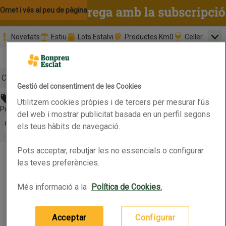
Omet i vés al contingut
Omet i vés a la cerca
Omet i vés al peu de pàgina
Novetats
Estiu
Lots Estalvi
Productes Km0
Celler
Men
Pàgina inicial
Valida
Nombre 
0,00 €
Promoció clients nous
la
Tria data
compr
Mínim: 35,0
Cerc
Gestió del consentiment de les Cookies
Abans 6,25€
Utilitzem cookies pròpies i de tercers per mesurar l’ús
Botó del menú principal
Preu rebaixat. Vàlid fins 13/07/2026
del web i mostrar publicitat basada en un perfil segons
Obre-ho per veure una llista de les opcions d'ordenació
Ordena
els teus hàbits de navegació.
KRAFFT Netejador insectes
Pots acceptar, rebutjar les no essencials o configurar
KRAFFT Netejador insectes
Productes en oferta
les teves preferències.
Més informació a la
Política de Cookies.
0.5L
(12,50 € per litre)
6,25 €
Preu
Acceptar
Configurar
Afegeix