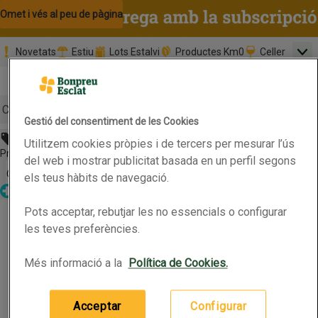
Omet i vés al contingut
Omet i vés a la cerca
Omet i vés al peu de pàgina
Novetats
Estiu
Lots Estalvi
Productes Km0
Celler
Men
Pàgina inicial
Valida
Nombre 
0,00 €
Promoció clients nous
la
Tria data
compr
Mínim: 35,0
Cerc
Gestió del consentiment de les Cookies
Abans 44,95€
Utilitzem cookies pròpies i de tercers per mesurar l’ús
Botó del menú principal
Preu rebaixat. Vàlid fins 15/06/2026
del web i mostrar publicitat basada en un perfil segons
Obre-ho per veure una llista de les opcions d'ordenació
Ordena
els teus hàbits de navegació.
Parafarmàcia
AVÈNE Crema facial vitamin activ Cg
Pots acceptar, rebutjar les no essencials o configurar
AVÈNE Crema facial vitamin activ Cg
Productes en oferta
les teves preferències.
Més informació a la
Política de Cookies.
50ml
(89,90 € per 100 ml)
44,95 €
Preu
Acceptar
Configurar
Afegeix