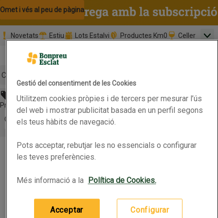
Omet i vés al contingut
Omet i vés a la cerca
Omet i vés al peu de pàgina
Novetats
Estiu
Lots Estalvi
Productes Km0
Celler
Men
Pàgina inicial
Valida
Nombre 
0,00 €
Promoció clients nous
la
Tria data
compr
Mínim: 35,0
Cerc
Gestió del consentiment de les Cookies
Abans 4,95€
Utilitzem cookies pròpies i de tercers per mesurar l’ús
Botó del menú principal
Preu rebaixat. Vàlid fins 13/07/2026
del web i mostrar publicitat basada en un perfil segons
Obre-ho per veure una llista de les opcions d'ordenació
Ordena
els teus hàbits de navegació.
KRAFFT Netejador parabrises elimina insectes
Pots acceptar, rebutjar les no essencials o configurar
KRAFFT Netejador parabrises elimina insectes
Productes en oferta
les teves preferències.
Més informació a la
Política de Cookies.
5L
(0,99 € per litre)
4,95 €
Preu
Acceptar
Configurar
Afegeix