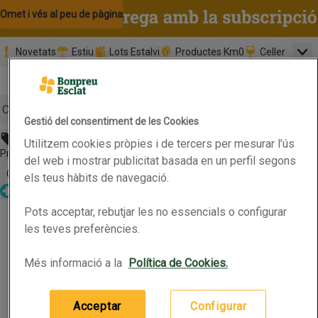
Omet i vés al contingut
Omet i vés a la cerca
Omet i vés al peu de pàgina
Novetats
Estiu
Lots Estalvi
Productes Km0
Celler
Men
Pàgina inicial
Valida
Nombre 
0,00 €
Promoció clients nous
la
Tria data
compr
Mínim: 35,0
Cerc
Gestió del consentiment de les Cookies
Abans 39,89€
Utilitzem cookies pròpies i de tercers per mesurar l’ús
Botó del menú principal
Preu rebaixat. Vàlid fins 13/07/2026
del web i mostrar publicitat basada en un perfil segons
Obre-ho per veure una llista de les opcions d'ordenació
Ordena
els teus hàbits de navegació.
Parafarmàcia
AVÈNE Ultra sèrum activates glow FPS 50
Pots acceptar, rebutjar les no essencials o configurar
AVÈNE Ultra sèrum activates glow FPS 50
Productes en oferta
les teves preferències.
Abans 39,89€
Més informació a la
Política de Cookies.
30ml
(112,97 € per 100 ml)
33,89 €
Preu
Acceptar
Configurar
Afegeix