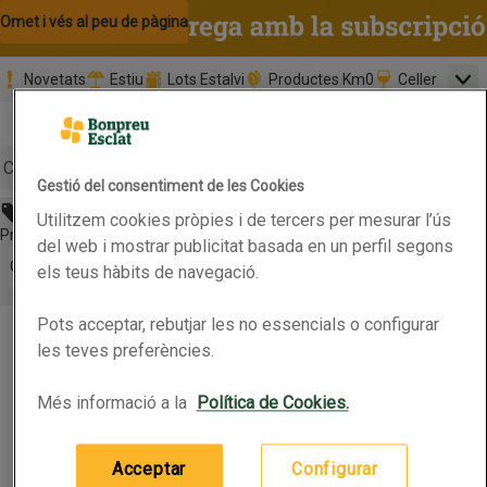
Omet i vés al contingut
Omet i vés a la cerca
Omet i vés al peu de pàgina
Novetats
Estiu
Lots Estalvi
Productes Km0
Celler
Men
Pàgina inicial
Valida
Nombre 
0,00 €
Promoció clients nous
la
Tria data
compr
Mínim: 35,0
Cerc
Gestió del consentiment de les Cookies
Abans 3,99€
Utilitzem cookies pròpies i de tercers per mesurar l’ús
Botó del menú principal
Preu rebaixat. Vàlid fins 13/07/2026
del web i mostrar publicitat basada en un perfil segons
Obre-ho per veure una llista de les opcions d'ordenació
Ordena
els teus hàbits de navegació.
VILEDA Baieta de pal de microfibra
Pots acceptar, rebutjar les no essencials o configurar
VILEDA Baieta de pal de microfibra
Productes en oferta
les teves preferències.
Més informació a la
Política de Cookies.
(4,19 € per article)
4,19 €
Preu
Acceptar
Configurar
Afegeix