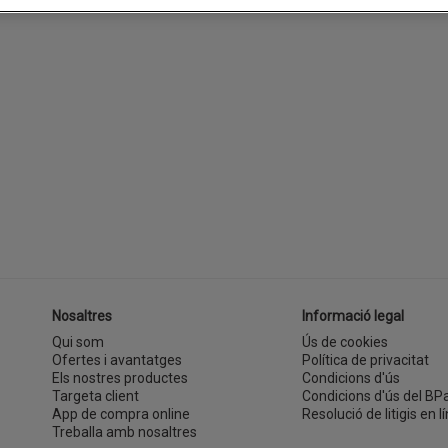
Nosaltres
Informació legal
Qui som
Ús de cookies
Ofertes i avantatges
Política de privacitat
Els nostres productes
Condicions d'ús
Targeta client
Condicions d'ús del BP
App de compra online
Resolució de litigis en lí
Treballa amb nosaltres
(s'obre en una finestra nova)