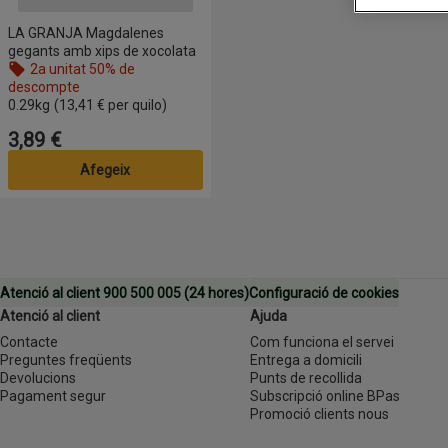
LA GRANJA Magdalenes
gegants amb xips de xocolata
2a unitat 50% de
descompte
0.29kg
(13,41 € per quilo)
3,89 €
Preu
Afegeix
Atenció al client 900 500 005 (24 hores)
Configuració de cookies
Atenció al client
Ajuda
Contacte
Com funciona el servei
Preguntes freqüents
Entrega a domicili
Devolucions
Punts de recollida
Pagament segur
Subscripció online BPas
Promoció clients nous