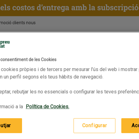
moció clients nous
ENTS
RECEPTES
BPAS
l consentiment de les Cookies
 cookies pròpies i de tercers per mesurar l’ús del web i mostrar 
 un perfil segons els teus hàbits de navegació.
ptar, rebutjar les no essencials o configurar les teves preferènc
rmació a la
Política de Cookies.
utjar
Configurar
Ac