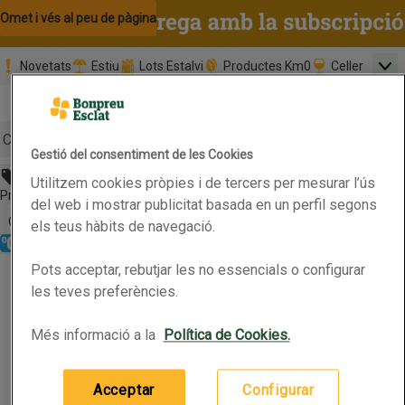
Omet i vés al contingut
Omet i vés a la cerca
Omet i vés al peu de pàgina
Novetats
Estiu
Lots Estalvi
Productes Km0
Celler
Men
Pàgina inicial
Valida
Nombre 
0,00 €
Promoció clients nous
la
Tria data
compr
Mínim: 35,0
Cerc
Gestió del consentiment de les Cookies
Abans 3,85€
Utilitzem cookies pròpies i de tercers per mesurar l’ús
Botó del menú principal
Preu rebaixat. Vàlid fins 15/06/2026
del web i mostrar publicitat basada en un perfil segons
Obre-ho per veure una llista de les opcions d'ordenació
Ordena
els teus hàbits de navegació.
Refrigerat
ASTURIANA Mantega lleugera fàcil d'untar
Pots acceptar, rebutjar les no essencials o configurar
ASTURIANA Mantega lleugera fàcil d'untar
Productes en oferta
les teves preferències.
Més informació a la
Política de Cookies.
0.25kg
(15,40 € per quilo)
3,85 €
Preu
Acceptar
Configurar
Afegeix