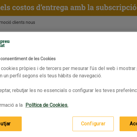
moció clients nous
ENTS
RECEPTES
BPAS
l consentiment de les Cookies
 cookies pròpies i de tercers per mesurar l’ús del web i mostrar 
 un perfil segons els teus hàbits de navegació.
ptar, rebutjar les no essencials o configurar les teves preferènc
rmació a la
Política de Cookies.
utjar
Configurar
Ac