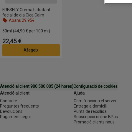
FRESHLY Crema hidratant
facial de dia Cica Calm
Abans 29,95€
50ml
(44,90 € per 100 ml)
22,45 €
Preu
Afegeix
Atenció al client 900 500 005 (24 hores)
Configuració de cookies
Atenció al client
Ajuda
Contacte
Com funciona el servei
Preguntes freqüents
Entrega a domicili
Devolucions
Punts de recollida
Pagament segur
Subscripció online BPas
Promoció clients nous