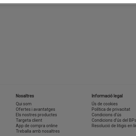
Nosaltres
Informació legal
Qui som
Ús de cookies
Ofertes i avantatges
Política de privacitat
Els nostres productes
Condicions d'ús
Targeta client
Condicions d'ús del BP
App de compra online
Resolució de litigis en lí
Treballa amb nosaltres
(s'obre en una finestra nova)