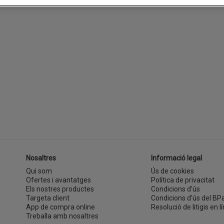
Nosaltres
Informació legal
Qui som
Ús de cookies
Ofertes i avantatges
Política de privacitat
Els nostres productes
Condicions d'ús
Targeta client
Condicions d'ús del BP
App de compra online
Resolució de litigis en lí
Treballa amb nosaltres
(s'obre en una finestra nova)