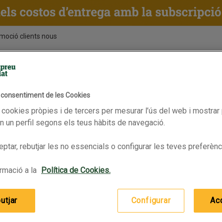
moció clients nous
ENTS
RECEPTES
BPAS
l consentiment de les Cookies
 cookies pròpies i de tercers per mesurar l’ús del web i mostrar 
 un perfil segons els teus hàbits de navegació.
ptar, rebutjar les no essencials o configurar les teves preferènc
rmació a la
Política de Cookies.
utjar
Configurar
Ac