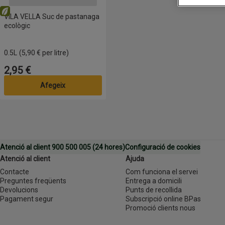
Eco
VILA VELLA Suc de pastanaga
ecològic
0.5L
(5,90 € per litre)
2,95 €
Preu
Afegeix
Atenció al client 900 500 005 (24 hores)
Configuració de cookies
Atenció al client
Ajuda
Contacte
Com funciona el servei
Preguntes freqüents
Entrega a domicili
Devolucions
Punts de recollida
Pagament segur
Subscripció online BPas
Promoció clients nous