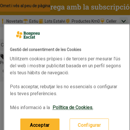
Omet i vés al contingut
Omet i vés a la cerca
Omet i vés al peu de pàgina
Novetats
Estiu
Lots Estalvi
Productes Km0
Celler
Men
Pàgina inicial
Valida
Nombre 
0,00 €
Promoció clients nous
la
Tria data
compr
Mínim: 35,0
Cerc
Gestió del consentiment de les Cookies
Abans 2,95€
Utilitzem cookies pròpies i de tercers per mesurar l’ús
Botó del menú principal
Preu rebaixat. Vàlid fins 13/07/2026
del web i mostrar publicitat basada en un perfil segons
Obre-ho per veure una llista de les opcions d'ordenació
Ordena
els teus hàbits de navegació.
NORIT Esprai No més Planxa
Pots acceptar, rebutjar les no essencials o configurar
NORIT Esprai No més Planxa
Productes en oferta
les teves preferències.
Més informació a la
Política de Cookies.
0.5L
(5,90 € per litre)
2,95 €
Preu
Acceptar
Configurar
Afegeix