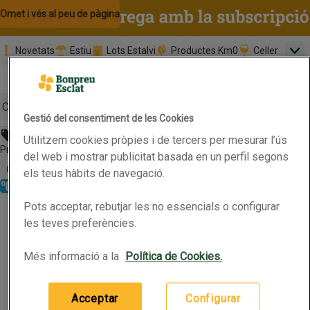
Omet i vés al contingut
Omet i vés a la cerca
Omet i vés al peu de pàgina
Novetats
Estiu
Lots Estalvi
Productes Km0
Celler
Men
Pàgina inicial
Valida
Nombre 
0,00 €
Promoció clients nous
la
Tria data
compr
Mínim: 35,0
Cerc
Gestió del consentiment de les Cookies
Abans 2,79€
Utilitzem cookies pròpies i de tercers per mesurar l’ús
Botó del menú principal
Preu rebaixat. Vàlid fins 15/06/2026
del web i mostrar publicitat basada en un perfil segons
Obre-ho per veure una llista de les opcions d'ordenació
Ordena
els teus hàbits de navegació.
Refrigerat
Sense lactosa
Sense gluten
EXENTIS Llonganissa extra
Pots acceptar, rebutjar les no essencials o configurar
EXENTIS Llonganissa extra
Productes en oferta
les teves preferències.
Més informació a la
Política de Cookies.
80g
(34,88 € per quilo)
2,79 €
Preu
Acceptar
Configurar
Afegeix