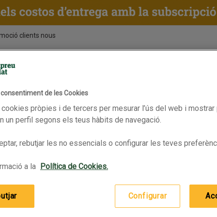
moció clients nous
ENTS
RECEPTES
BPAS
l consentiment de les Cookies
 cookies pròpies i de tercers per mesurar l’ús del web i mostrar 
 un perfil segons els teus hàbits de navegació.
ptar, rebutjar les no essencials o configurar les teves preferènc
rmació a la
Política de Cookies.
utjar
Configurar
Ac