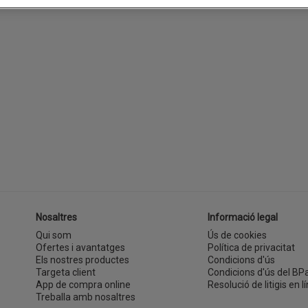
Nosaltres
Informació legal
Qui som
Ús de cookies
Ofertes i avantatges
Política de privacitat
Els nostres productes
Condicions d'ús
Targeta client
Condicions d'ús del BP
App de compra online
Resolució de litigis en lí
Treballa amb nosaltres
(s'obre en una finestra nova)