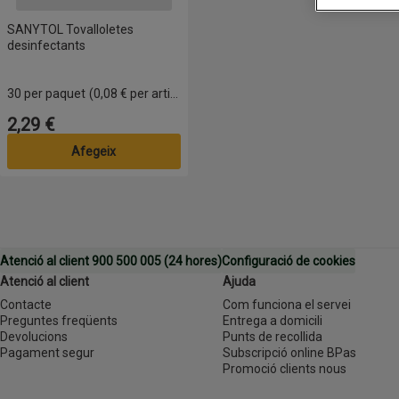
SANYTOL Tovalloletes
desinfectants
30 per paquet
(0,08 € per article)
2,29 €
Preu
Afegeix
Atenció al client 900 500 005 (24 hores)
Configuració de cookies
Atenció al client
Ajuda
Contacte
Com funciona el servei
Preguntes freqüents
Entrega a domicili
Devolucions
Punts de recollida
Pagament segur
Subscripció online BPas
Promoció clients nous