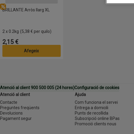
Sense gluten
BRILLANTE Arròs llarg XL
2 x 0.2kg
(5,38 € per quilo)
2,15 €
Preu
Afegeix
Atenció al client 900 500 005 (24 hores)
Configuració de cookies
Atenció al client
Ajuda
Contacte
Com funciona el servei
Preguntes freqüents
Entrega a domicili
Devolucions
Punts de recollida
Pagament segur
Subscripció online BPas
Promoció clients nous