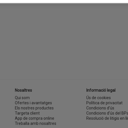
Nosaltres
Informació legal
Qui som
Ús de cookies
Ofertes i avantatges
Política de privacitat
Els nostres productes
Condicions d'ús
Targeta client
Condicions d'ús del BP
App de compra online
Resolució de litigis en lí
Treballa amb nosaltres
(s'obre en una finestra nova)