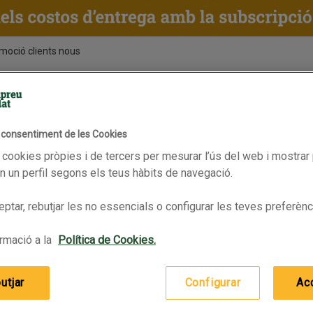
moció clients nous
ENTS
RECEPTES
BPAS
l consentiment de les Cookies
 cookies pròpies i de tercers per mesurar l’ús del web i mostrar 
 un perfil segons els teus hàbits de navegació.
ptar, rebutjar les no essencials o configurar les teves preferènc
rmació a la
Política de Cookies.
utjar
Configurar
Ac