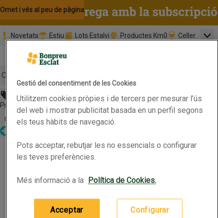
Omet i vés al contingut
Omet i vés a la cerca
Omet i vés al peu de pàgina
Novetats
Estiu
Lots Estalvi
Productes Km0
Celler
Men
Pàgina inicial
Valida
Nombre 
0,00 €
Promoció clients nous
la
Tria data
compr
Mínim: 35,0
Cerc
Gestió del consentiment de les Cookies
Abans 14,99€
Utilitzem cookies pròpies i de tercers per mesurar l’ús
Botó del menú principal
Preu rebaixat. Vàlid fins 13/07/2026
del web i mostrar publicitat basada en un perfil segons
Obre-ho per veure una llista de les opcions d'ordenació
Ordena
els teus hàbits de navegació.
Parafarmàcia
BEAUTERRA Condicionador nutritiu
Pots acceptar, rebutjar les no essencials o configurar
BEAUTERRA Condicionador nutritiu
Productes en oferta
les teves preferències.
Més informació a la
Política de Cookies.
0.5L
(29,98 € per litre)
14,99 €
Preu
Acceptar
Configurar
Afegeix